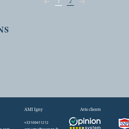
R
R
1
2
AMI Igny
Avis clients
BIENS
nce
+33169411212