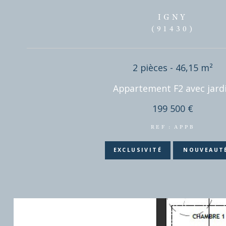
DISPONIBLE EN
IGNY
(91430)
2 pièces - 46,15
Appartement F2 avec
199 500 €
REF : APPB
EXCLUSIVITÉ
NOU