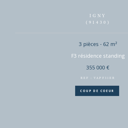
IGNY
(91430)
3 pièces - 62 
F3 résidence sta