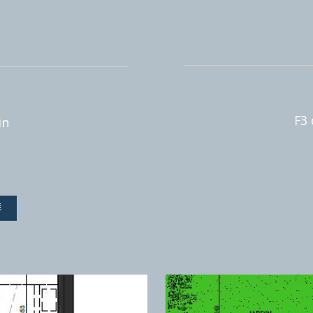
 m²
 jardin
VEAUTÉ