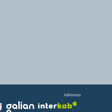
389 000 €
REF : VAPIGNYRDC
COUP DE COEUR
Adhérents