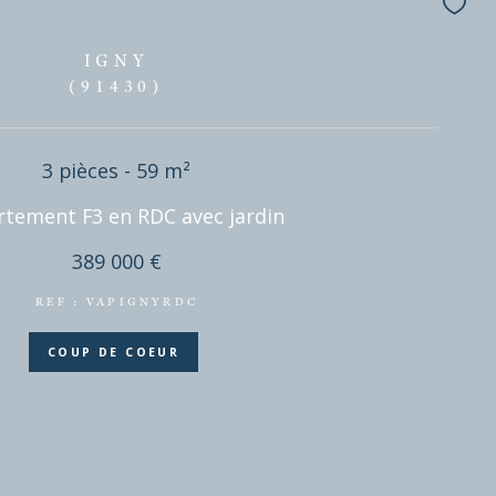
IGNY
(91430)
3 pièces - 59 m²
Appartement F3 en RDC avec jardin