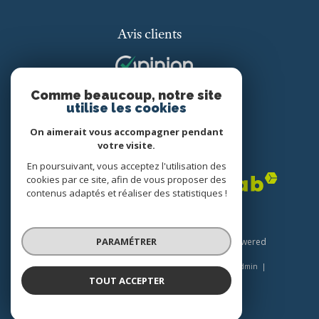
Avis clients
Comme beaucoup, notre site
utilise les cookies
On aimerait vous accompagner pendant
votre visite.
Adhérents
En poursuivant, vous acceptez l'utilisation des
cookies par ce site, afin de vous proposer des
contenus adaptés et réaliser des statistiques !
PARAMÉTRER
© 2026 | Tous droits réservés | Traduction powered
by Google |
Plan du site
Nos honoraires
Mentions légales
Admin
Nos liens
Politique RGPD
Cookies
TOUT ACCEPTER