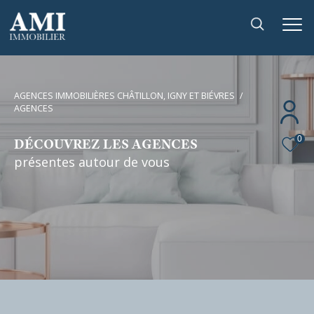
AGENCES IMMOBILIÈRES CHÂTILLON, IGNY ET BIÉVRES
AGENCES
0
DÉCOUVREZ LES AGENCES
présentes autour de vous