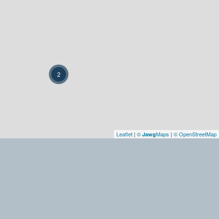
2
Leaflet
|
©
Maps
|
© OpenStreetMap
Jawg