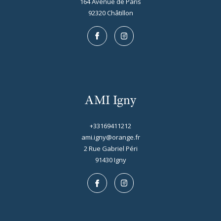
164 Avenue de Paris
92320
châtillon
AMI Igny
+33169411212
ami.igny@orange.fr
2 Rue Gabriel Péri
91430
igny