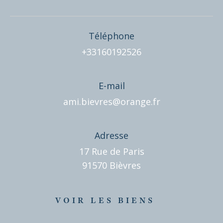
Téléphone
+33160192526
E-mail
ami.bievres@orange.fr
Adresse
17 Rue de Paris
91570 Bièvres
VOIR LES BIENS