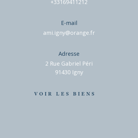
+33169411212
E-mail
ami.igny@orange.fr
Adresse
2 Rue Gabriel Péri
91430 Igny
VOIR LES BIENS