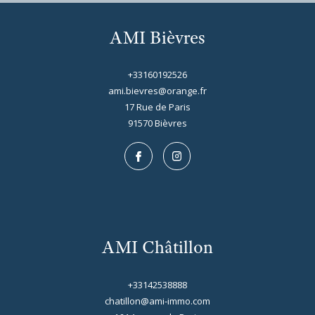
AMI Bièvres
+33160192526
ami.bievres@orange.fr
17 Rue de Paris
91570
bièvres
AMI Châtillon
+33142538888
chatillon@ami-immo.com