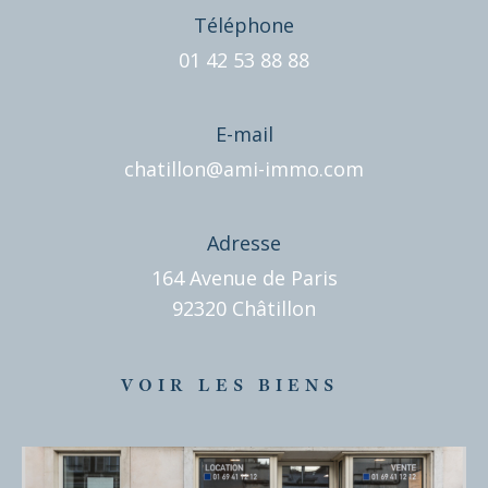
Téléphone
01 42 53 88 88
E-mail
chatillon@ami-immo.com
Adresse
164 Avenue de Paris
92320 Châtillon
VOIR LES BIENS