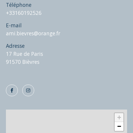
Téléphone
+33160192526
E-mail
ami.bievres@orange.fr
Adresse
17 Rue de Paris
91570 Bièvres
+
−