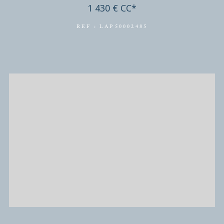
PLACE DE PARKING SECURISEE
8 000 €
REF : VPA50002148
EXCLUSIVITÉ
NOUVEAUTÉ