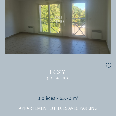
1 430 €
CC*
REF : LAP50002485