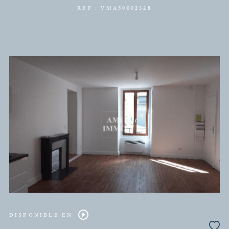
DISPONIBLE EN
BIÈVRES
(91570)
4 pièces - 80,39 m²
MAISON AVEC BOX EN PLEIN CENTRE DE BIEVR
423 000 €
REF : VMA50002328