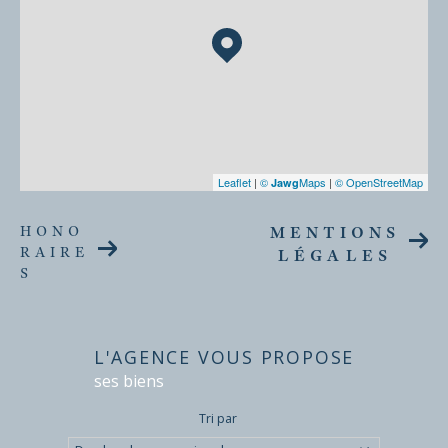
Leaflet
|
©
Maps
|
© OpenStreetMap
Jawg
HONO
MENTIONS
RAIRE
LÉGALES
S