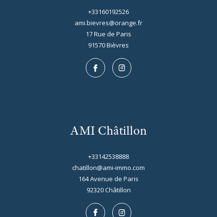
+33160192526
ami.bievres@orange.fr
17 Rue de Paris
91570
bièvres
AMI Châtillon
+33142538888
chatillon@ami-immo.com
164 Avenue de Paris
92320
châtillon
IGNY
(91430)