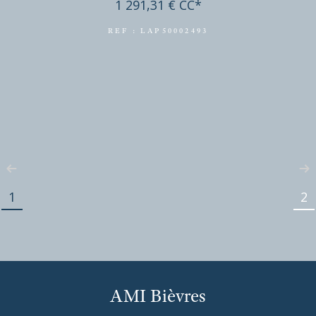
JOUY-EN-JOSAS
(78350)
3 pièces - 75,28 m²
APPARTEMENT 3 PIECES - RESIDENCE PARC DE D
1
2
1 416,35 €
CC*
REF : LAP50001869
EXCLUSIVITÉ
AMI Bièvres