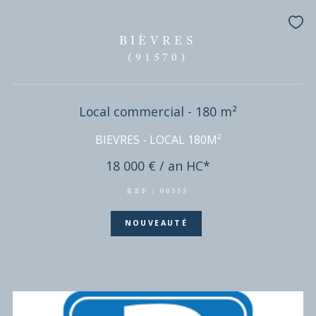
2 pièces - 48 m²
APPARTEMENT 2 PIECES - CENTRE BIEVRES
188 000 €
REF : VAP50002270
SOUS-COMPROMIS
EXCLUSIVITÉ