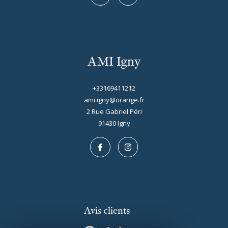
3 pièces - 65,70 m²
AMI Igny
APPARTEMENT 3 PIECES AVEC PARKING
1 291,31 €
CC*
+33169411212
ami.igny@orange.fr
REF : LAP50002493
2 Rue Gabriel Péri
91430
igny
Avis clients