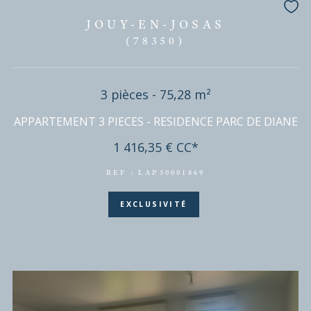
VÉLIZY-VILLACOUBLAY
(78140)
4 pièces - 76,40 m²
VELIZY-VILLACOUBLAY (LE MAIL) - APPARTEMEN
PIECES DE 76M² AVEC BALCON