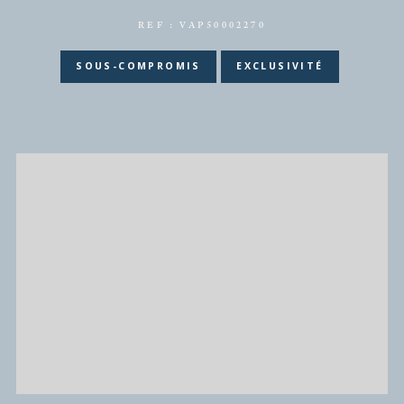
BIÈVRES
(91570)