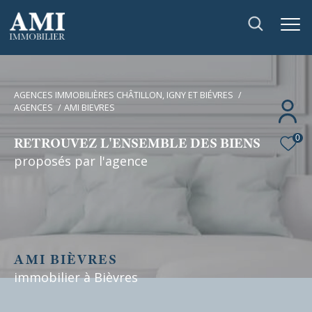
AGENCES IMMOBILIÈRES CHÂTILLON, IGNY ET BIÉVRES
AGENCES
AMI BIEVRES
0
RETROUVEZ L'ENSEMBLE DES BIENS
proposés par l'agence
AMI BIÈVRES
immobilier à
Bièvres