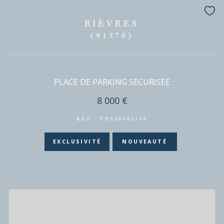
DISPONIBLE EN
BIÈVRES
(91570)
BIEVRES - PLACE DE PARKING
8 000 €
REF : VPA50001744