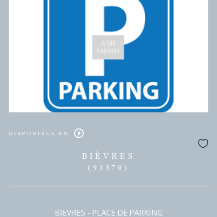
BIÈVRES
(91570)
Local commercial - 180 m²
BIEVRES - LOCAL 180M²
18 000 € / an
HC*