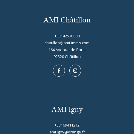
AMI Châtillon
+33142538888
chatillon@ami-immo.com
164 Avenue de Paris
92320
châtillon
AMI Igny
+33169411212
ami.igny@orange.fr