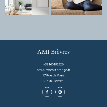
AMI Bièvres
+33160192526
ami.bievres@orange.fr
17 Rue de Paris
91570
bièvres