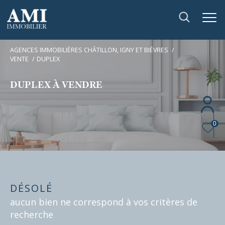
AGENCES IMMOBILIÈRES CHÂTILLON, IGNY ET BIÉVRES
VENTE
DUPLEX
DUPLEX À VENDRE
0
DÉSOLÉ
aucun bien ne correspond à vos critères de
recherche