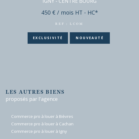
IGNY
(91430)
Local commercial - 44 m²
IGNY - CENTRE BOURG
450 € / mois
HT - HC*
REF : LCOM
EXCLUSIVITÉ
NOUVEAUTÉ