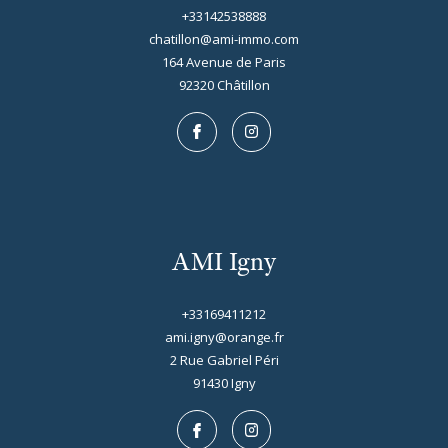
+33142538888
chatillon@ami-immo.com
164 Avenue de Paris
92320
châtillon
AMI Igny
+33169411212
ami.igny@orange.fr
2 Rue Gabriel Péri
91430
igny