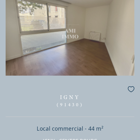
BUREAU 66m²
1 670 € / mois
HC*
REF : LCO390002066