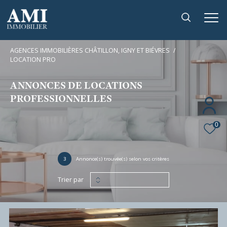
AGENCES IMMOBILIÈRES CHÂTILLON, IGNY ET BIÉVRES
LOCATION PRO
ANNONCES DE LOCATIONS
PROFESSIONNELLES
0
3
Annonce(s) trouvée(s) selon vos critères
Trier par