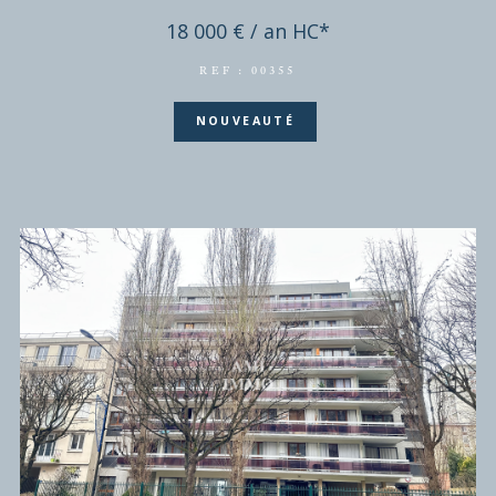
Local commercial - 180 m²
BIEVRES - LOCAL 180M²
18 000 € / an
HC*
REF : 00355
NOUVEAUTÉ