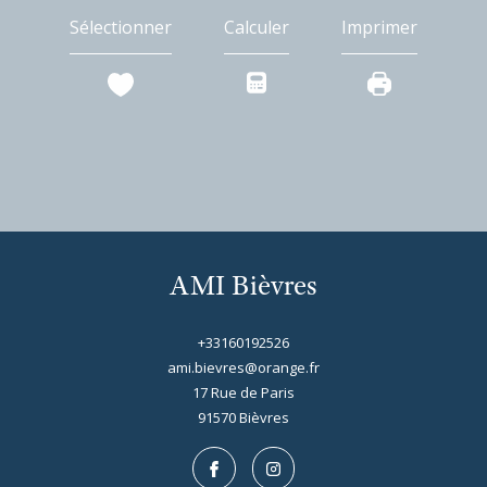
Sélectionner
Calculer
Imprimer
AMI Bièvres
+33160192526
ami.bievres@orange.fr
17 Rue de Paris
91570
bièvres