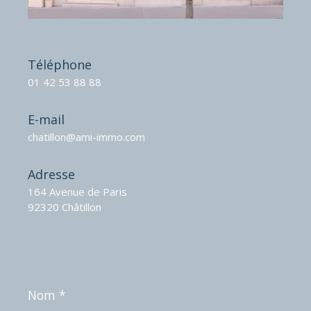
Téléphone
01 42 53 88 88
E-mail
chatillon@ami-immo.com
Adresse
164 Avenue de Paris
92320 Châtillon
Nom
*