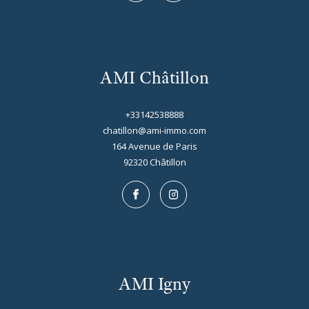
AMI Châtillon
+33142538888
chatillon@ami-immo.com
164 Avenue de Paris
92320
châtillon
AMI Igny