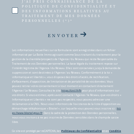
J'AI PRIS CONNAISSANCE DE LA
POLITIQUE DE CONFIDENTIALITÉ ET
DES INFORMATIONS RELATIVES AU
TRAITEMENT DE MES DONNÉES
PERSONNELLES (*)*
ENVOYER
Les informations recueillies sur ce formulaire sont enregistrées dans un fichier
informatisé par La Boite Immo agissant comme Sous-traitant du traitement pour la
gestion de la clientèle/prospects de l'Agence / du Réseau qui reste Responsable du
Traitement de vos Données personnelles. La base légale du traitement repose sur
l'intérêt légitime de l'Agence / du Réseau. Elles sont conservées jusqu'à demande de
suppression et sont destinées à l'Agence / au Réseau. Conformément à la loi «
informatique et libertés », vous disposez des droits d’accès, de rectification,
d’effacement, d’opposition, de limitation et de portabilité de vos données. Vous
pouvez retirer votre consentement à tout moment en contactant directement
l’Agence / Le Réseau. Consultez le site
https://cnil.fr/fr
pour plus d’informations sur
vos droits. Si vous estimez, après avoir contacté l'Agence / le Réseau, que vos droits «
Informatique et Libertés » ne sont pas respectés, vous pouvez adresser une
réclamation à la CNIL. Nous vous informons de l’existence de la liste d'opposition au
démarchage téléphonique « Bloctel », sur laquelle vous pouvez vous inscrire ici :
htt
ps://www.bloctel.gouv.fr
. Dans le cadre de la protection des Données personnelles,
nous vous invitons à ne pas inscrire de Données sensibles dans le champ de saisie
libre.
Ce site est protégé par reCAPTCHA, les
Politiques de Confidentialité
et es
Conditio