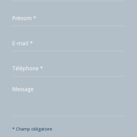
Prénom
*
E-
mail
*
Téléphone
*
Message
*
* Champ obligatoire