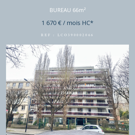
BUREAU 66m²
1 670 € / mois
HC*
REF : LCO390002066