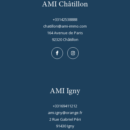
AMI Châtillon
+33142538888
chatillon@ami-immo.com
164 Avenue de Paris
92320
châtillon
AMI Igny
+33169411212
ami.igny@orange.fr
2 Rue Gabriel Péri
91430
igny