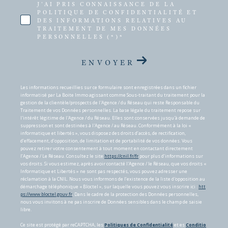
J'AI PRIS CONNAISSANCE DE LA
POLITIQUE DE CONFIDENTIALITÉ ET
DES INFORMATIONS RELATIVES AU
TRAITEMENT DE MES DONNÉES
PERSONNELLES (*)*
ENVOYER
Les informations recueillies sur ce formulaire sont enregistrées dans un fichier
informatisé par La Boite Immo agissant comme Sous-traitant du traitement pour la
gestion de la clientèle/prospects de l'Agence / du Réseau qui reste Responsable du
Traitement de vos Données personnelles. La base légale du traitement repose sur
l'intérêt légitime de l'Agence / du Réseau. Elles sont conservées jusqu'à demande de
suppression et sont destinées à l'Agence / au Réseau. Conformément à la loi «
informatique et libertés », vous disposez des droits d’accès, de rectification,
d’effacement, d’opposition, de limitation et de portabilité de vos données. Vous
pouvez retirer votre consentement à tout moment en contactant directement
l’Agence / Le Réseau. Consultez le site
https://cnil.fr/fr
pour plus d’informations sur
vos droits. Si vous estimez, après avoir contacté l'Agence / le Réseau, que vos droits «
Informatique et Libertés » ne sont pas respectés, vous pouvez adresser une
réclamation à la CNIL. Nous vous informons de l’existence de la liste d'opposition au
démarchage téléphonique « Bloctel », sur laquelle vous pouvez vous inscrire ici :
htt
ps://www.bloctel.gouv.fr
. Dans le cadre de la protection des Données personnelles,
nous vous invitons à ne pas inscrire de Données sensibles dans le champ de saisie
libre.
Ce site est protégé par reCAPTCHA, les
Politiques de Confidentialité
et es
Conditio