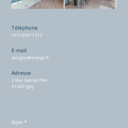
Téléphone
+33169411212
E-mail
ami.igny@orange.fr
Adresse
2 Rue Gabriel Péri
91430 Igny
Nom
*