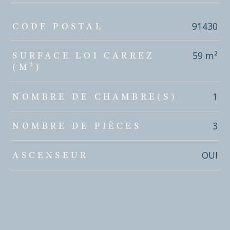
TRAD_ZEPHYR_Caracteristique
TRAD_ZEPHYR_Valeurs
91430
CODE POSTAL
59 m²
SURFACE LOI CARREZ
(M²)
1
NOMBRE DE CHAMBRE(S)
3
NOMBRE DE PIÈCES
OUI
ASCENSEUR