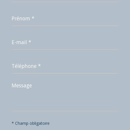
Prénom
*
E-
mail
*
Téléphone
*
Message
*
* Champ obligatoire