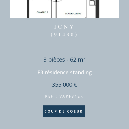
IGNY
(91430)
3 pièces - 62 m²
F3 résidence standing
355 000 €
REF : VAPF31ER
COUP DE COEUR