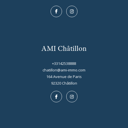
AMI Châtillon
+33142538888
chatillon@ami-immo.com
164 Avenue de Paris
92320
châtillon