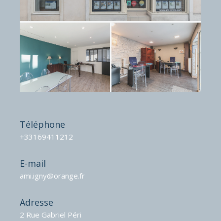
Téléphone
+33169411212
E-mail
ami.igny@orange.fr
Adresse
2 Rue Gabriel Péri