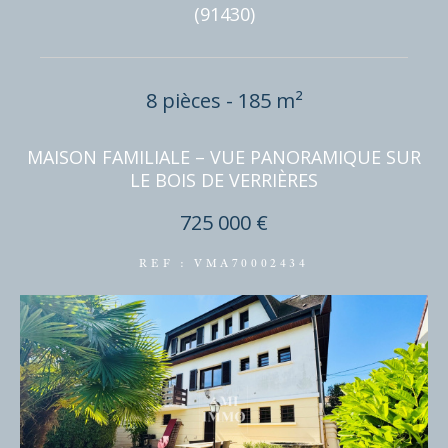
(91430)
8 pièces - 185 m²
MAISON FAMILIALE – VUE PANORAMIQUE SUR
LE BOIS DE VERRIÈRES
725 000 €
REF : VMA70002434