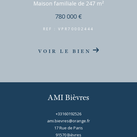
Maison familiale de 247 m²
780 000 €
REF : VPR70002444
VOIR LE BIEN
AMI Bièvres
+33160192526
ami.bievres@orange.fr
17 Rue de Paris
91570
bièvres