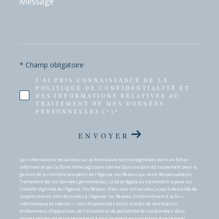
*
* Champ obligatoire
J'AI PRIS CONNAISSANCE DE LA
POLITIQUE DE CONFIDENTIALITÉ ET
DES INFORMATIONS RELATIVES AU
TRAITEMENT DE MES DONNÉES
PERSONNELLES (*)*
ENVOYER
Les informations recueillies sur ce formulaire sont enregistrées dans un fichier
informatisé par La Boite Immo agissant comme Sous-traitant du traitement pour la
gestion de la clientèle/prospects de l'Agence / du Réseau qui reste Responsable du
Traitement de vos Données personnelles. La base légale du traitement repose sur
l'intérêt légitime de l'Agence / du Réseau. Elles sont conservées jusqu'à demande de
suppression et sont destinées à l'Agence / au Réseau. Conformément à la loi «
informatique et libertés », vous disposez des droits d’accès, de rectification,
d’effacement, d’opposition, de limitation et de portabilité de vos données. Vous
pouvez retirer votre consentement à tout moment en contactant directement