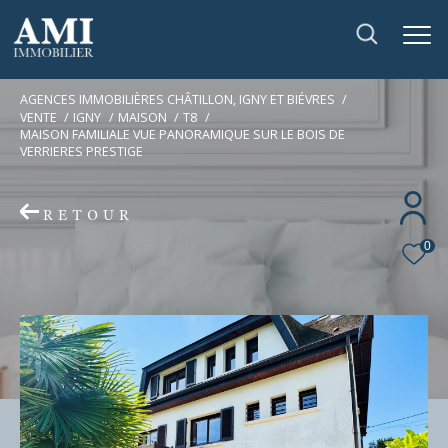
AGENCES IMMOBILIÈRES CHÂTILLON, IGNY ET BIÉVRES
VENTE
IGNY
MAISON
T8
MAISON FAMILIALE VUE PANORAMIQUE SUR LE BOIS DE
VERRIERES PRESTIGE
RETOUR
0