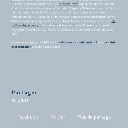
l’Agence / Le Réseau. Consultez le site
https://cnil.fr/fr
pour plus d’informations sur
vos droits. Si vous estimez, après avoir contacté l'Agence / le Réseau, que vos droits «
Informatique et Libertés » ne sont pas respectés, vous pouvez adresser une
réclamation à la CNIL. Nous vous informons de l’existence de la liste d'opposition au
démarchage téléphonique « Bloctel », sur laquelle vous pouvez vous inscrire ici :
htt
ps://www.bloctel.gouv.fr
. Dans le cadre de la protection des Données personnelles,
nous vous invitons à ne pas inscrire de Données sensibles dans le champ de saisie
libre.
Ce site est protégé par reCAPTCHA, les
Politiques de Confidentialité
et es
Conditio
ns d'utilisation
de Google s'appliquent.
partager
le bien
Facebook
Twitter
Plus de partage