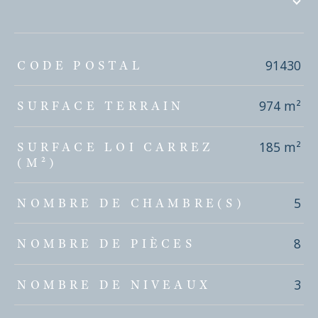
TRAD_ZEPHYR_Caracteristique
TRAD_ZEPHYR_Valeurs
91430
CODE POSTAL
974 m²
SURFACE TERRAIN
185 m²
SURFACE LOI CARREZ
(M²)
5
NOMBRE DE CHAMBRE(S)
8
NOMBRE DE PIÈCES
3
NOMBRE DE NIVEAUX