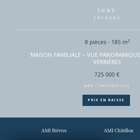
DISPONIBLE EN
IGNY
(91430)
8 pièces - 185 
MAISON FAMILIALE – VUE PANORAM
VERRIÈRES
725 000 €
AMI Bièvres
AMI Châtillon
REF : VMA700024