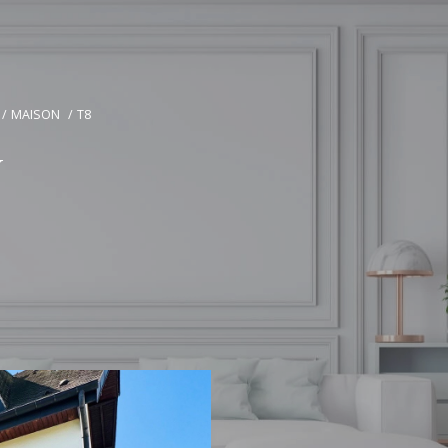
MAISON
T8
Y