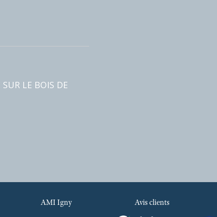
m²
IQUE SUR LE BOIS DE
AMI Igny
Avis clients
34