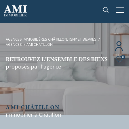
AGENCES IMMOBILIÈRES CHÂTILLON, IGNY ET BIÉVRES
AGENCES
AMI CHATILLON
0
RETROUVEZ L'ENSEMBLE DES BIENS
proposés par l'agence
AMI CHÂTILLON
immobilier à
Châtillon