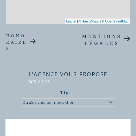
Leaflet
|
©
Maps
|
© OpenStreetMap
Jawg
HONO
MENTIONS
RAIRE
LÉGALES
S