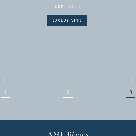
CHÂTILLON
(92320)
CHATILLON PARKING
1
2
3
75 €
CC*
REF : 00446
EXCLUSIVITÉ
AMI Bièvres