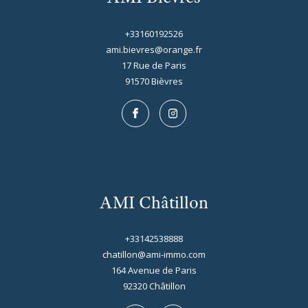
+33160192526
ami.bievres@orange.fr
17 Rue de Paris
91570
bièvres
AMI Châtillon
+33142538888
chatillon@ami-immo.com
164 Avenue de Paris
92320
châtillon