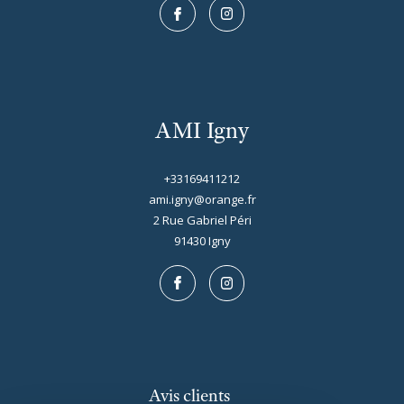
AMI Igny
+33169411212
ami.igny@orange.fr
2 Rue Gabriel Péri
91430
igny
Avis clients