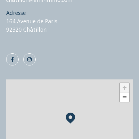
normes éthiques et professionnelles les plus élevées
de l'industrie.
Adresse
164 Avenue de Paris
92320 Châtillon
+
−