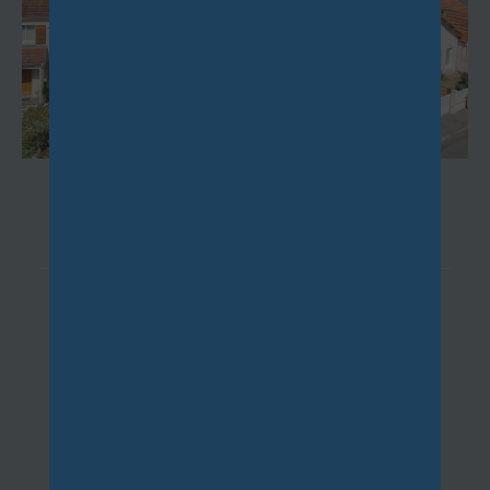
IGNY
(91430)
4 pièces - 73 m²
A proximité du golf de Verrières, dans un
environnement résidentiel calme et dans
un petit immeuble de 3 étages,...
1 287,89 €
CC*