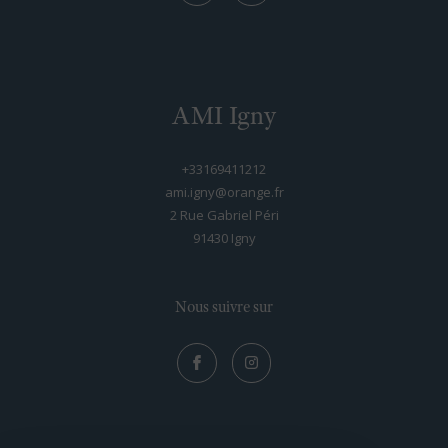
AMI Igny
+33169411212
ami.igny@orange.fr
2 Rue Gabriel Péri
91430
igny
Nous suivre sur