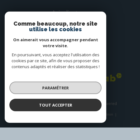
Avis clients
Comme beaucoup, notre site
utilise les cookies
On aimerait vous accompagner pendant
votre visite.
En poursuivant, vous acceptez l'utilisation des
cookies par ce site, afin de vous proposer des
Adhérents
contenus adaptés et réaliser des statistiques !
PARAMÉTRER
© 2026 | Tous droits réservés | Traduction powered
TOUT ACCEPTER
by Google |
Plan du site
Nos honoraires
Mentions légales
Admin
Nos liens
Politique RGPD
Cookies