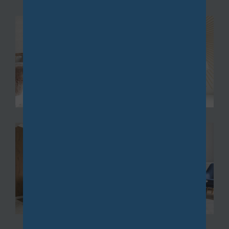
nnien à Châtillon
, une propriété de caractère
avec piscine à Bièvres, ou un pavillon familial à Igny,
nous mettons à votre disposition notre expertise
pour vous guider vers les meilleures opportunités.
De Vauhallan à Igny, en passant par Palaiseau, ainsi
que de Saclay à Bièvres via Les Loges, nous vous
accompagnons dans la recherche de biens
immobiliers, qu'ils soient neufs ou anciens,
répondant parfaitement à vos exigences.
Gestion
La
gestion de biens immobiliers
et la location sont
au cœur de nos préoccupations. Nous vous offrons
des services de gestion complète qui incluent la
recherche de locataires, la collecte des loyers et la
maintenance de vos propriétés.
Que vous possédiez un fonds de commerce à