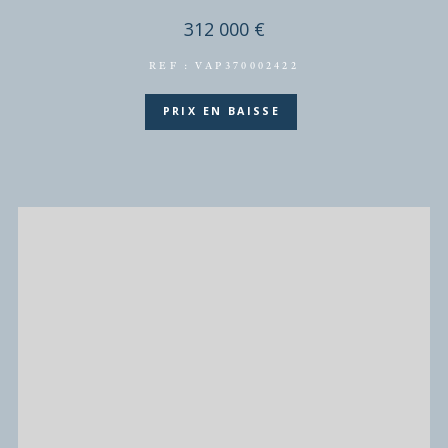
DISPONIBLE EN
BOURG-LA-REINE
(92340)
4 pièces - 74,15 m²
BOURG LA REINE - RESIDENCE DU PETIT CHAMB
312 000 €
REF : VAP370002422