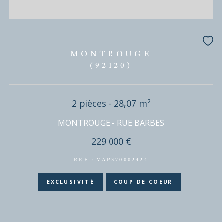
3 pièces - 61,65 m²
APPARTEMENT - 3 PIECES - ANTONY
235 000 €
REF : VAP370002378
PRIX EN BAISSE