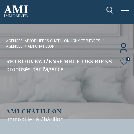
AGENCES IMMOBILIÈRES CHÂTILLON, IGNY ET BIÉVRES
AGENCES
AMI CHATILLON
0
RETROUVEZ L'ENSEMBLE DES BIENS
proposés par l'agence
AMI CHÂTILLON
immobilier à
Châtillon