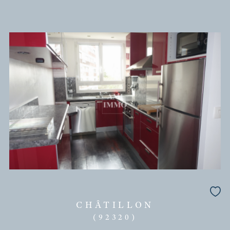
CHATILLON - BOX A VENDRE
26 000 €
REF : VGA370002391
EXCLUSIVITÉ