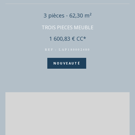
DISPONIBLE EN
CACHAN
(94230)
Local professionnel - 66 m²
BUREAU 66m²
1 670 € / mois
HC*