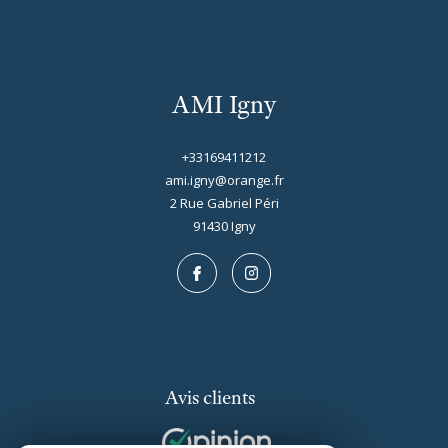
1 pièces - 27,13 m²
AMI Igny
STUDIO
793,72 €
CC*
+33169411212
ami.igny@orange.fr
REF : LOC180002492
2 Rue Gabriel Péri
91430
igny
NOUVEAUTÉ
Avis clients