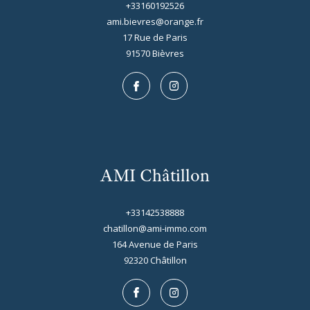
+33160192526
ami.bievres@orange.fr
17 Rue de Paris
91570
bièvres
AMI Châtillon
+33142538888
chatillon@ami-immo.com
DISPONIBLE EN
164 Avenue de Paris
92320
châtillon
CHÂTILLON
(92320)