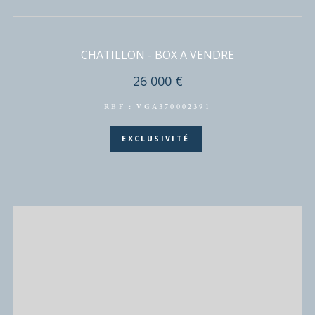
(92220)
3 pièces - 59,50 m²
BAGNEUX - APPARTEMENT 3 PIECES - Place de
Brugnauts
199 000 €
REF : VAP370002400
SOUS-COMPROMIS
EXCLUSIVITÉ