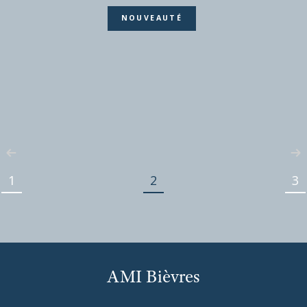
CHÂTILLON
(92320)
3 pièces - 62,30 m²
TROIS PIECES MEUBLE
1 600,83 €
CC*
1
2
3
REF : LAP180002480
NOUVEAUTÉ
AMI Bièvres