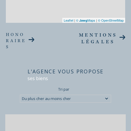
Leaflet
|
©
Maps
|
© OpenStreetMap
Jawg
HONO
MENTIONS
RAIRE
LÉGALES
S