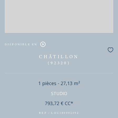
REF : LCO390002066