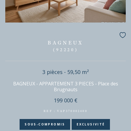
CHÂTILLON
(92320)
1 pièces - 28 m²
STUDIO MAISON BLANCHE
205 000 €
REF : VST170002374
EXCLUSIVITÉ
NOUVEAUTÉ