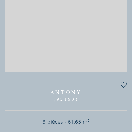
DISPONIBLE EN
MALAKOFF
(92240)
2 pièces - 50 m²
T2 REZ DE JARDIN MALAKOFF
300 000 €
REF : VRE170002336