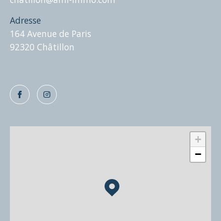
normes éthiques et professionnelles les plus élevées
de l'industrie.
Adresse
164 Avenue de Paris
92320 Châtillon
+
−