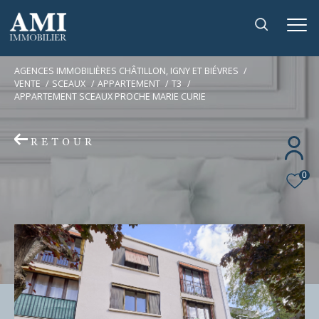
AGENCES IMMOBILIÈRES CHÂTILLON, IGNY ET BIÉVRES
VENTE
SCEAUX
APPARTEMENT
T3
APPARTEMENT SCEAUX PROCHE MARIE CURIE
RETOUR
0