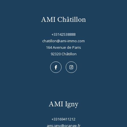
AMI Châtillon
+33142538888
chatillon@ami-immo.com
164 Avenue de Paris
92320
châtillon
AMI Igny
+33169411212
ami.igny@orange.fr