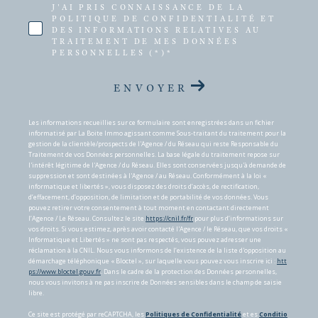
J'AI PRIS CONNAISSANCE DE LA
POLITIQUE DE CONFIDENTIALITÉ ET
DES INFORMATIONS RELATIVES AU
TRAITEMENT DE MES DONNÉES
PERSONNELLES (*)*
ENVOYER
Les informations recueillies sur ce formulaire sont enregistrées dans un fichier
informatisé par La Boite Immo agissant comme Sous-traitant du traitement pour la
gestion de la clientèle/prospects de l'Agence / du Réseau qui reste Responsable du
Traitement de vos Données personnelles. La base légale du traitement repose sur
l'intérêt légitime de l'Agence / du Réseau. Elles sont conservées jusqu'à demande de
suppression et sont destinées à l'Agence / au Réseau. Conformément à la loi «
informatique et libertés », vous disposez des droits d’accès, de rectification,
d’effacement, d’opposition, de limitation et de portabilité de vos données. Vous
pouvez retirer votre consentement à tout moment en contactant directement
l’Agence / Le Réseau. Consultez le site
https://cnil.fr/fr
pour plus d’informations sur
vos droits. Si vous estimez, après avoir contacté l'Agence / le Réseau, que vos droits «
Informatique et Libertés » ne sont pas respectés, vous pouvez adresser une
réclamation à la CNIL. Nous vous informons de l’existence de la liste d'opposition au
démarchage téléphonique « Bloctel », sur laquelle vous pouvez vous inscrire ici :
htt
ps://www.bloctel.gouv.fr
. Dans le cadre de la protection des Données personnelles,
nous vous invitons à ne pas inscrire de Données sensibles dans le champ de saisie
libre.
Ce site est protégé par reCAPTCHA, les
Politiques de Confidentialité
et es
Conditio