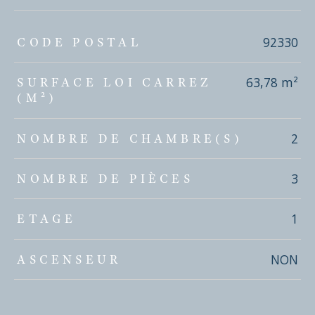
TRAD_ZEPHYR_Caracteristique
TRAD_ZEPHYR_Valeurs
92330
CODE POSTAL
63,78 m²
SURFACE LOI CARREZ
(M²)
2
NOMBRE DE CHAMBRE(S)
3
NOMBRE DE PIÈCES
1
ETAGE
NON
ASCENSEUR