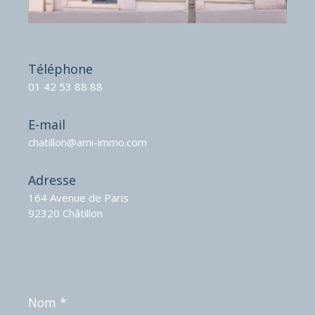
Téléphone
01 42 53 88 88
E-mail
chatillon@ami-immo.com
Adresse
164 Avenue de Paris
92320 Châtillon
Nom
*