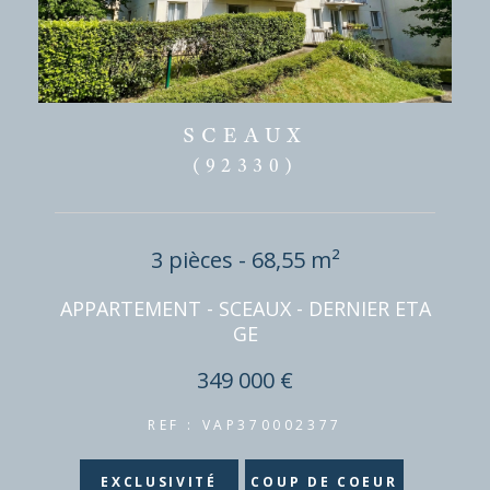
SCEAUX
(92330)
3 pièces - 68,55 m²
APPARTEMENT - SCEAUX - DERNIER ETA
GE
349 000 €
REF : VAP370002377
EXCLUSIVITÉ
COUP DE COEUR