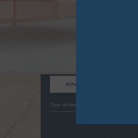
Acheter
Louer
Type de bien
de l'ancien
à l'année
de l'immo pro
de l'imm