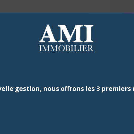
Maisons
Maisons
Appartements
Appartements
Duplex
Studios
ACHETER
LOUER
ESTIMER
Parking
Locaux Commerciaux
Autres
Parking
Vendus
Autres
elle gestion, nous offrons les 3 premiers 