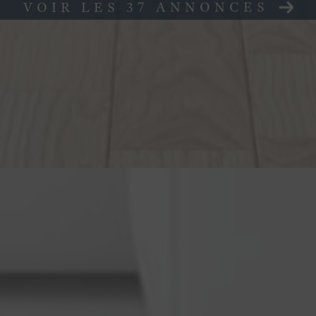
VOIR LES
37
ANNONCES