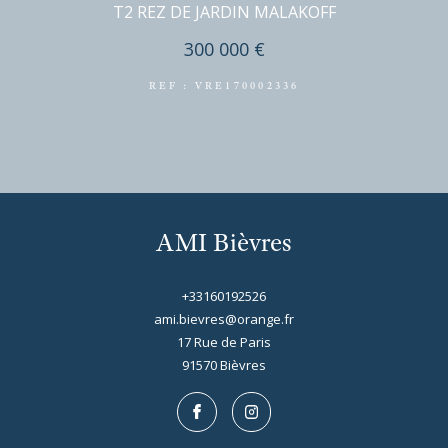
2 pièces - 50 m²
T2 REZ DE JARDIN MALAKOFF
300 000 €
REF : VRE170002336
AMI Bièvres
+33160192526
ami.bievres@orange.fr
17 Rue de Paris
91570
bièvres