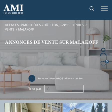
AGENCES IMMOBILIÈRES CHÂTILLON, IGNY ET BIÉVRES
VENTE
MALAKOFF
ANNONCES DE VENTE SUR MALAKOFF
0
1
Annonce(s) trouvée(s) selon vos critères
Trier par