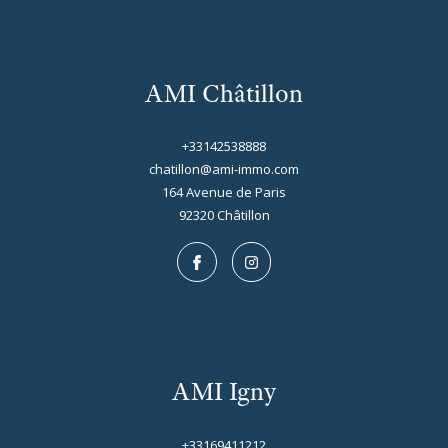
AMI Châtillon
+33142538888
chatillon@ami-immo.com
164 Avenue de Paris
92320
châtillon
AMI Igny
+33169411212