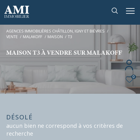
AGENCES IMMOBILIÈRES CHÂTILLON, IGNY ET BIÉVRES
VENTE
MALAKOFF
MAISON
T3
MAISON T3 À VENDRE SUR MALAKOFF
0
DÉSOLÉ
aucun bien ne correspond à vos critères de
recherche