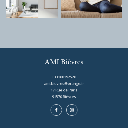
AMI Bièvres
+33160192526
ami.bievres@orange.fr
17 Rue de Paris
91570
bièvres