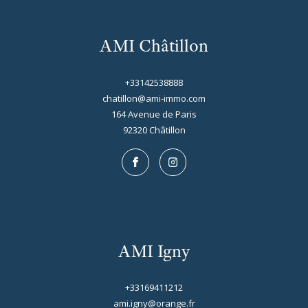
AMI Châtillon
+33142538888
chatillon@ami-immo.com
164 Avenue de Paris
92320
châtillon
AMI Igny
+33169411212
ami.igny@orange.fr