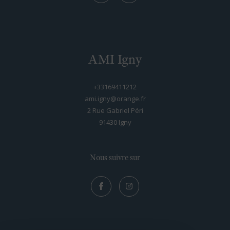
AMI Igny
+33169411212
ami.igny@orange.fr
2 Rue Gabriel Péri
91430
igny
Nous suivre sur