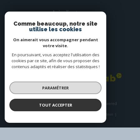
Avis clients
Comme beaucoup, notre site
utilise les cookies
On aimerait vous accompagner pendant
votre visite.
En poursuivant, vous acceptez l'utilisation des
cookies par ce site, afin de vous proposer des
Adhérents
contenus adaptés et réaliser des statistiques !
PARAMÉTRER
© 2026 | Tous droits réservés | Traduction powered
TOUT ACCEPTER
by Google |
Plan du site
Nos honoraires
Mentions légales
Admin
Nos liens
Politique RGPD
Cookies