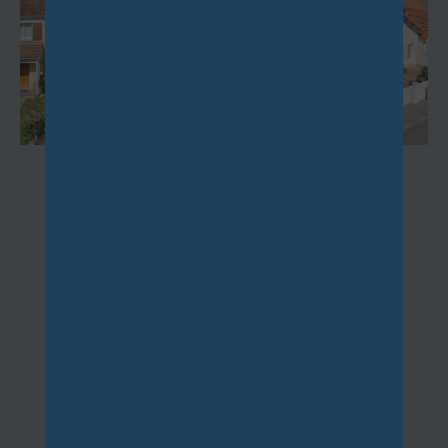
IGNY
(91430)
4 pièces - 73 m²
A proximité du golf de Verrières, dans un
environnement résidentiel calme et dans
un petit immeuble de 3 étages,...
1 287,89 €
CC*