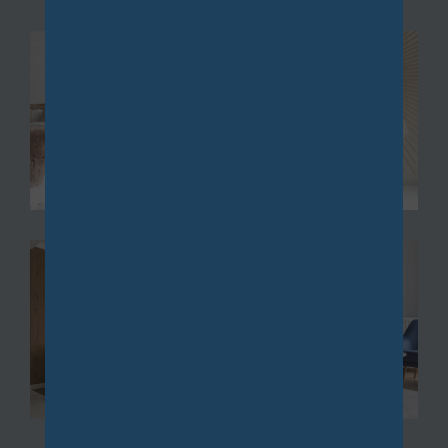
nnien à Châtillon
, une propriété de caractère
avec piscine à Bièvres, ou un pavillon familial à Igny,
nous mettons à votre disposition notre expertise
pour vous guider vers les meilleures opportunités.
De Vauhallan à Igny, en passant par Palaiseau, ainsi
que de Saclay à Bièvres via Les Loges, nous vous
accompagnons dans la recherche de biens
immobiliers, qu'ils soient neufs ou anciens,
répondant parfaitement à vos exigences.
Gestion
La
gestion de biens immobiliers
et la location sont
au cœur de nos préoccupations. Nous vous offrons
des services de gestion complète qui incluent la
recherche de locataires, la collecte des loyers et la
maintenance de vos propriétés.
Que vous possédiez un fonds de commerce à