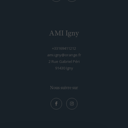
AMI Igny
+33169411212
ami.igny@orange.fr
2 Rue Gabriel Péri
91430
igny
Nous suivre sur