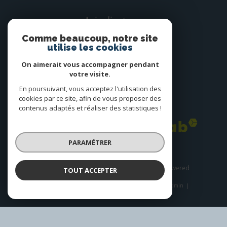
Avis clients
Comme beaucoup, notre site
utilise les cookies
On aimerait vous accompagner pendant
votre visite.
En poursuivant, vous acceptez l'utilisation des
cookies par ce site, afin de vous proposer des
Adhérents
contenus adaptés et réaliser des statistiques !
PARAMÉTRER
© 2026 | Tous droits réservés | Traduction powered
TOUT ACCEPTER
by Google |
Plan du site
Nos honoraires
Mentions légales
Admin
Nos liens
Politique RGPD
Cookies