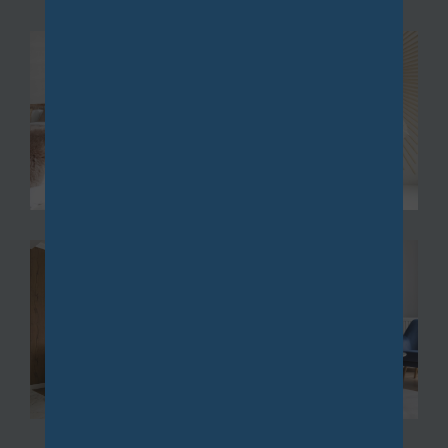
nnien à Châtillon
, une propriété de caractère
avec piscine à Bièvres, ou un pavillon familial à Igny,
nous mettons à votre disposition notre expertise
pour vous guider vers les meilleures opportunités.
De Vauhallan à Igny, en passant par Palaiseau, ainsi
que de Saclay à Bièvres via Les Loges, nous vous
accompagnons dans la recherche de biens
immobiliers, qu'ils soient neufs ou anciens,
répondant parfaitement à vos exigences.
Gestion
La
gestion de biens immobiliers
et la location sont
au cœur de nos préoccupations. Nous vous offrons
des services de gestion complète qui incluent la
recherche de locataires, la collecte des loyers et la
maintenance de vos propriétés.
Que vous possédiez un fonds de commerce à