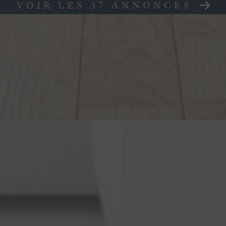
VOIR LES
37
ANNONCES