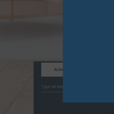
Acheter
Louer
Type de bien
de l'ancien
à l'année
de l'immo pro
de l'imm