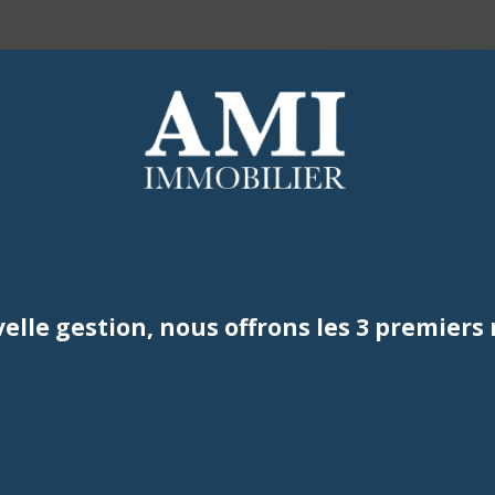
Maisons
Maisons
Appartements
Appartements
Duplex
Studios
ACHETER
LOUER
ESTIMER
Parking
Locaux Commerciaux
Autres
Parking
Vendus
Autres
elle gestion, nous offrons les 3 premiers 