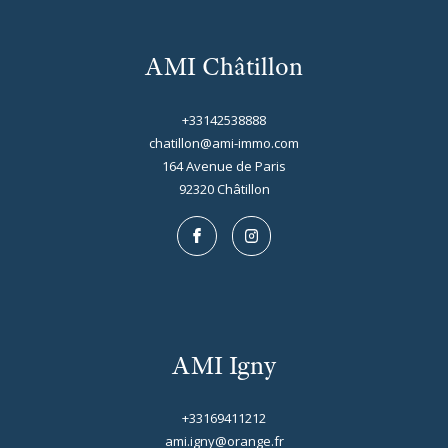
AMI Châtillon
+33142538888
chatillon@ami-immo.com
164 Avenue de Paris
92320
châtillon
AMI Igny
+33169411212
ami.igny@orange.fr