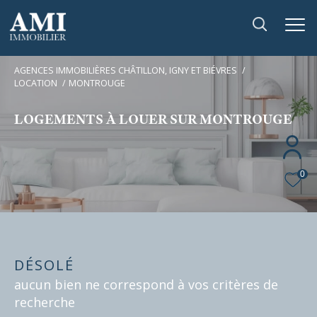
AGENCES IMMOBILIÈRES CHÂTILLON, IGNY ET BIÉVRES
LOCATION
MONTROUGE
LOGEMENTS À LOUER SUR MONTROUGE
0
DÉSOLÉ
aucun bien ne correspond à vos critères de
recherche