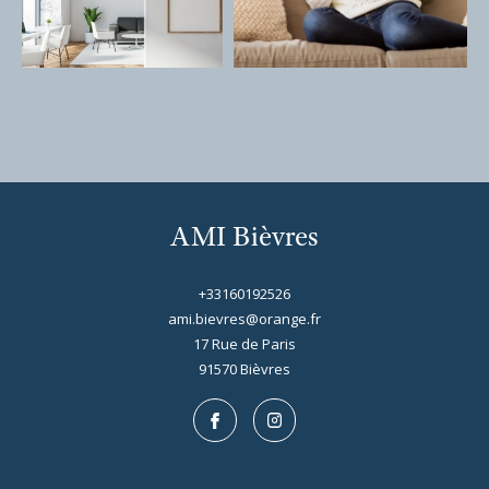
AMI Bièvres
+33160192526
ami.bievres@orange.fr
17 Rue de Paris
91570
bièvres