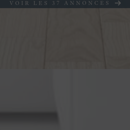
VOIR LES
37
ANNONCES