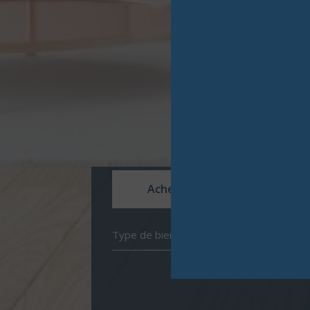
Acheter
Louer
Type de bien
de l'ancien
à l'année
de l'immo pro
de l'imm