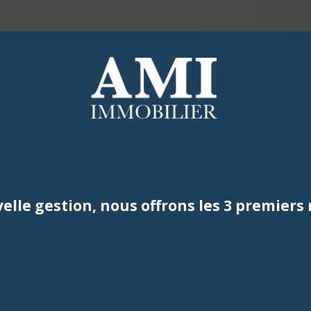
Maisons
Maisons
Appartements
Appartements
Duplex
Studios
ACHETER
LOUER
ESTIMER
Parking
Locaux Commerciaux
Autres
Parking
Vendus
Autres
elle gestion, nous offrons les 3 premiers 