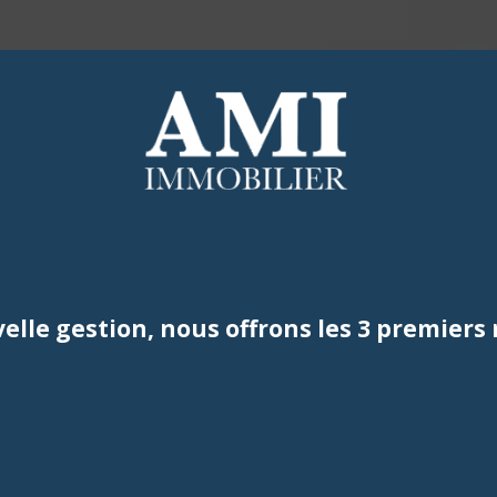
Maisons
Maisons
Appartements
Appartements
Duplex
Studios
ACHETER
LOUER
ESTIMER
Parking
Locaux Commerciaux
Autres
Parking
Vendus
Autres
elle gestion, nous offrons les 3 premiers 