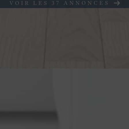
VOIR LES
37
ANNONCES