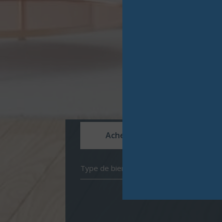
Acheter
Louer
Type de bien
de l'ancien
à l'année
de l'immo pro
de l'imm