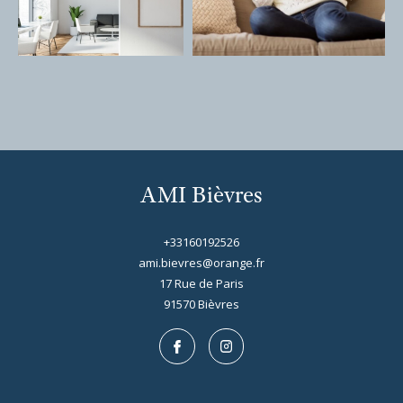
AMI Bièvres
+33160192526
ami.bievres@orange.fr
17 Rue de Paris
91570
bièvres