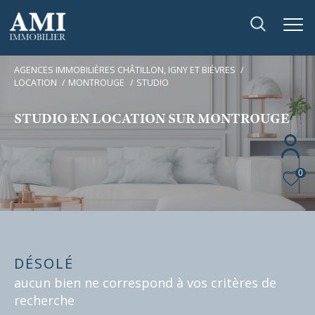
AGENCES IMMOBILIÈRES CHÂTILLON, IGNY ET BIÉVRES
LOCATION
MONTROUGE
STUDIO
STUDIO EN LOCATION SUR MONTROUGE
0
DÉSOLÉ
aucun bien ne correspond à vos critères de
recherche