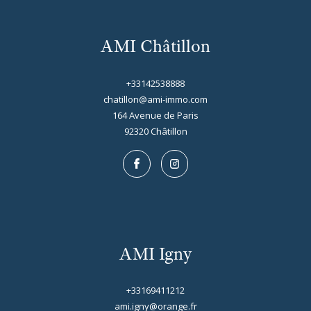
AMI Châtillon
+33142538888
chatillon@ami-immo.com
164 Avenue de Paris
92320
châtillon
AMI Igny
+33169411212
ami.igny@orange.fr