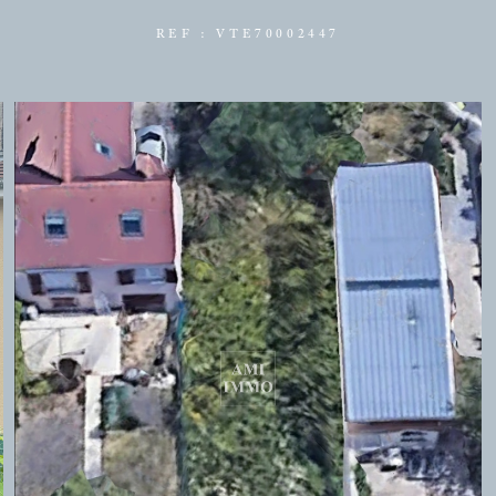
REF : VTE70002447