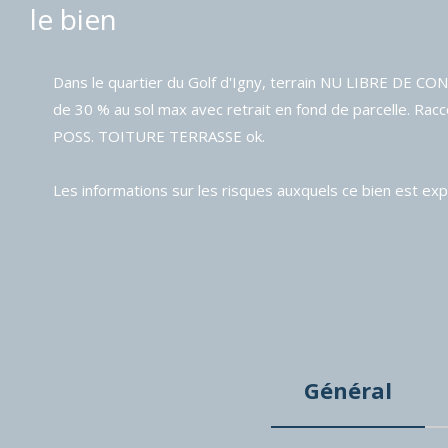
le bien
Dans le quartier du Golf d'Igny, terrain NU LIBRE DE C
de 30 % au sol max avec retrait en fond de parcelle. Rac
POSS. TOITURE TERRASSE ok.
Les informations sur les risques auxquels ce bien est exp
Général