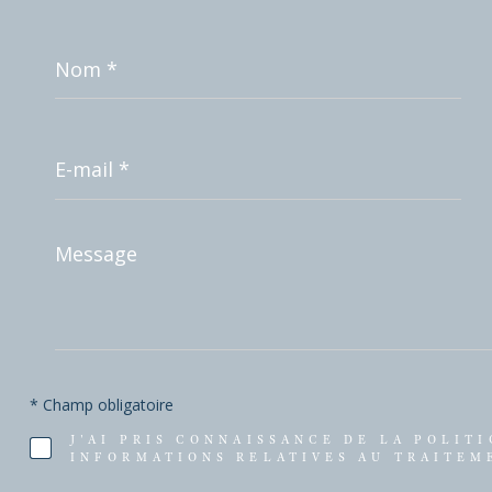
Nom
*
E-
mail
*
Message
*
* Champ obligatoire
J'AI PRIS CONNAISSANCE DE LA POLIT
INFORMATIONS RELATIVES AU TRAITEM