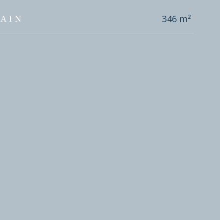
346 m²
AIN