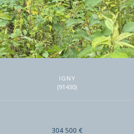
IGNY
(91430)
304 500 €