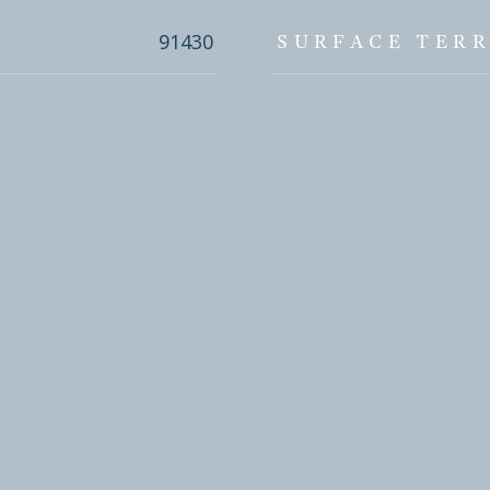
91430
SURFACE TERR