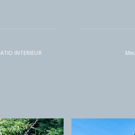
DISPONIBLE 
m²
VEC PATIO INTERIEUR
79