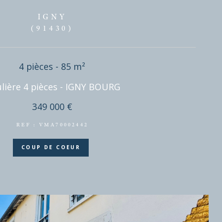
EN
IGNY
(91430)
4 pièces - 85 m²
Meulière 4 pièces - IGNY BOURG
349 000 €
REF : VMA70002442
COUP DE COEUR