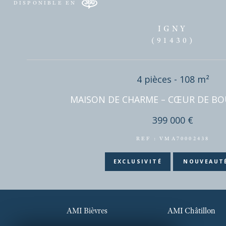
DISPONIBLE EN
IGNY
(91430)
4 pièces - 108 
AMI Bièvres
AMI Châtillon
MAISON DE CHARME – CŒUR 