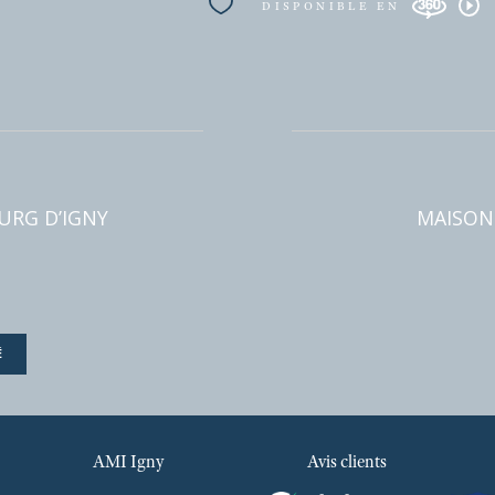
DISPONIBLE 
m²
AMI Igny
Avis clients
DE BOURG D’IGNY