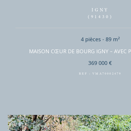
DISPONIBLE EN
IGNY
(91430)
4 pièces - 89 
MAISON CŒUR DE BOURG IGNY – A
369 000 €
REF : VMA700024