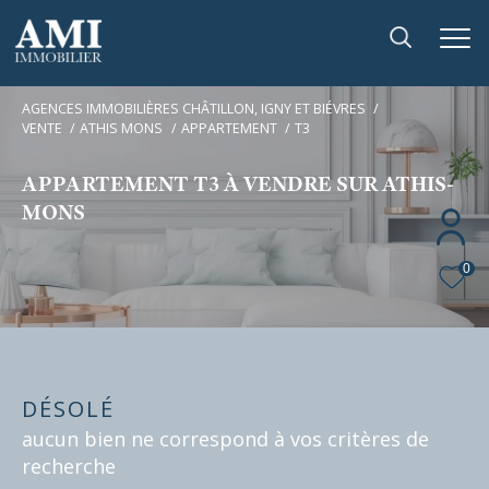
AGENCES IMMOBILIÈRES CHÂTILLON, IGNY ET BIÉVRES
VENTE
ATHIS MONS
APPARTEMENT
T3
APPARTEMENT T3 À VENDRE SUR ATHIS-
MONS
0
DÉSOLÉ
aucun bien ne correspond à vos critères de
recherche