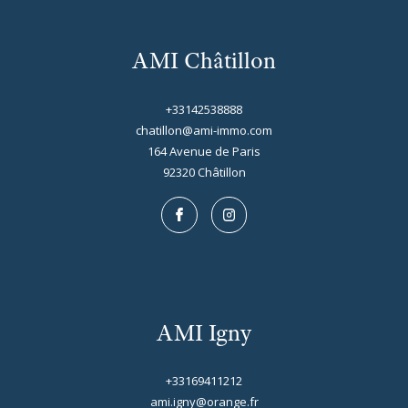
AMI Châtillon
+33142538888
chatillon@ami-immo.com
164 Avenue de Paris
92320
châtillon
AMI Igny
+33169411212
ami.igny@orange.fr