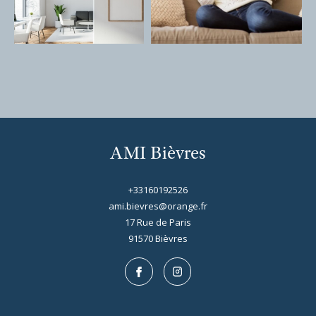
AMI Bièvres
+33160192526
ami.bievres@orange.fr
17 Rue de Paris
91570
bièvres