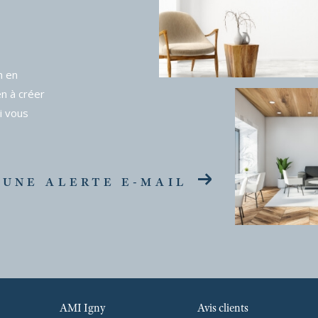
n en
en à créer
i vous
 UNE ALERTE E-MAIL
AMI Igny
Avis clients