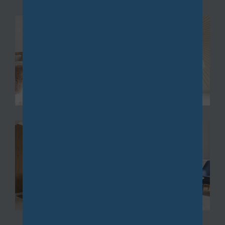
nnien à Châtillon
, une propriété de caractère
avec piscine à Bièvres, ou un pavillon familial à Igny,
nous mettons à votre disposition notre expertise
pour vous guider vers les meilleures opportunités.
De Vauhallan à Igny, en passant par Palaiseau, ainsi
que de Saclay à Bièvres via Les Loges, nous vous
accompagnons dans la recherche de biens
immobiliers, qu'ils soient neufs ou anciens,
répondant parfaitement à vos exigences.
Gestion
La
gestion de biens immobiliers
et la location sont
au cœur de nos préoccupations. Nous vous offrons
des services de gestion complète qui incluent la
recherche de locataires, la collecte des loyers et la
maintenance de vos propriétés.
Que vous possédiez un fonds de commerce à