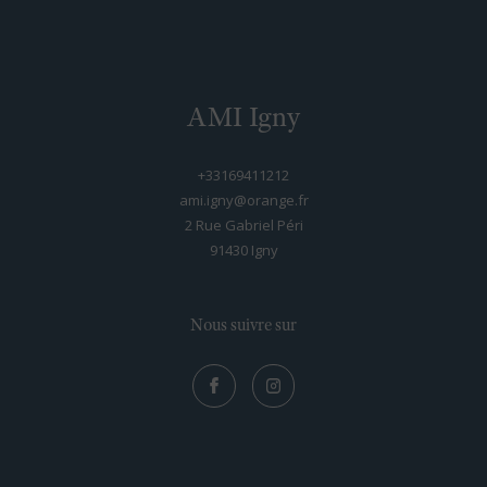
AMI Igny
+33169411212
ami.igny@orange.fr
2 Rue Gabriel Péri
91430
igny
Nous suivre sur