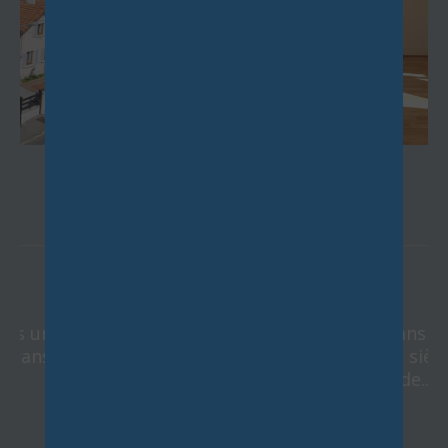
BIÈVRES
(91570)
1 pièces - 37 m²
En plein centre-ville de Bièvres, dans un
petit immeuble édifié au début du siècle
dernier, appartement 2 pièces de...
826 €
CC*