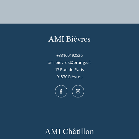
AMI Bièvres
+33160192526
ami.bievres@orange.fr
17 Rue de Paris
91570
bièvres
AMI Châtillon