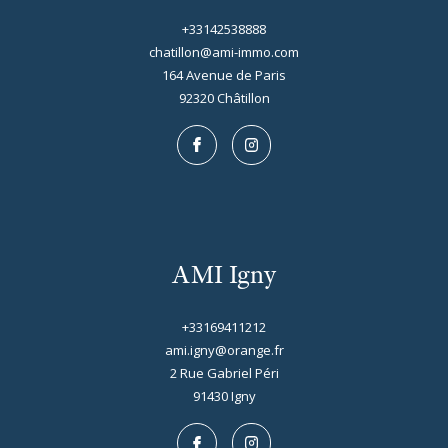
+33142538888
chatillon@ami-immo.com
164 Avenue de Paris
92320
châtillon
AMI Igny
+33169411212
ami.igny@orange.fr
2 Rue Gabriel Péri
91430
igny