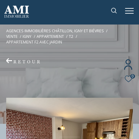
AGENCES IMMOBILIÈRES CHÂTILLON, IGNY ET BIÉVRES
VENTE
IGNY
APPARTEMENT
T2
APPARTEMENT F2 AVEC JARDIN
RETOUR
0