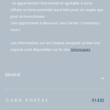
Un appartement fonctionnel et agréable à vivre,
offrant un beau potentiel aussi bien pour un couple que
pour un investisseur.
Une opportunité à découvrir sans tarder ! Contactez-
nous !
Les informations sur les risques auxquels ce bien est
exposé sont disponibles sur le site
Géorisques
général
TRAD_ZEPHYR_Caracteristique
TRAD_ZEPHYR_Valeurs
91430
CODE POSTAL