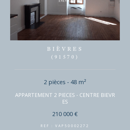
BIÈVRES
(91570)
2 pièces - 48 m²
APPARTEMENT 2 PIECES - CENTRE BIEVR
ES
210 000 €
REF : VAP50002272