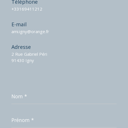
Téléphone
+33169411212
E-mail
ami.igny@orange.fr
Adresse
2 Rue Gabriel Péri
91430 Igny
Nom
*
Prénom
*