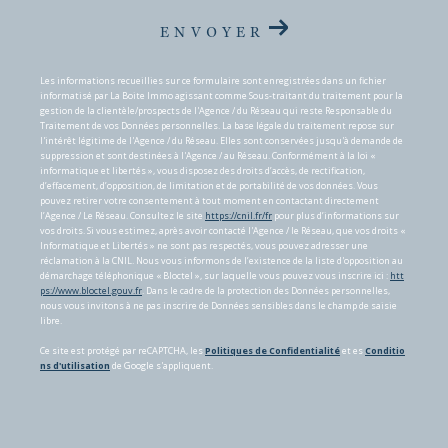
ENVOYER
Les informations recueillies sur ce formulaire sont enregistrées dans un fichier
informatisé par La Boite Immo agissant comme Sous-traitant du traitement pour la
gestion de la clientèle/prospects de l'Agence / du Réseau qui reste Responsable du
Traitement de vos Données personnelles. La base légale du traitement repose sur
l'intérêt légitime de l'Agence / du Réseau. Elles sont conservées jusqu'à demande de
suppression et sont destinées à l'Agence / au Réseau. Conformément à la loi «
informatique et libertés », vous disposez des droits d’accès, de rectification,
d’effacement, d’opposition, de limitation et de portabilité de vos données. Vous
pouvez retirer votre consentement à tout moment en contactant directement
l’Agence / Le Réseau. Consultez le site
https://cnil.fr/fr
pour plus d’informations sur
vos droits. Si vous estimez, après avoir contacté l'Agence / le Réseau, que vos droits «
Informatique et Libertés » ne sont pas respectés, vous pouvez adresser une
réclamation à la CNIL. Nous vous informons de l’existence de la liste d'opposition au
démarchage téléphonique « Bloctel », sur laquelle vous pouvez vous inscrire ici :
htt
ps://www.bloctel.gouv.fr
. Dans le cadre de la protection des Données personnelles,
nous vous invitons à ne pas inscrire de Données sensibles dans le champ de saisie
libre.
Ce site est protégé par reCAPTCHA, les
Politiques de Confidentialité
et es
Conditio
ns d'utilisation
de Google s'appliquent.