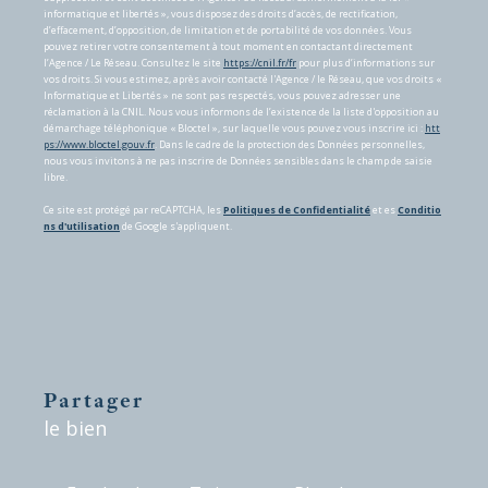
informatique et libertés », vous disposez des droits d’accès, de rectification,
d’effacement, d’opposition, de limitation et de portabilité de vos données. Vous
pouvez retirer votre consentement à tout moment en contactant directement
l’Agence / Le Réseau. Consultez le site
https://cnil.fr/fr
pour plus d’informations sur
vos droits. Si vous estimez, après avoir contacté l'Agence / le Réseau, que vos droits «
Informatique et Libertés » ne sont pas respectés, vous pouvez adresser une
réclamation à la CNIL. Nous vous informons de l’existence de la liste d'opposition au
démarchage téléphonique « Bloctel », sur laquelle vous pouvez vous inscrire ici :
htt
ps://www.bloctel.gouv.fr
. Dans le cadre de la protection des Données personnelles,
nous vous invitons à ne pas inscrire de Données sensibles dans le champ de saisie
libre.
Ce site est protégé par reCAPTCHA, les
Politiques de Confidentialité
et es
Conditio
ns d'utilisation
de Google s'appliquent.
partager
le bien