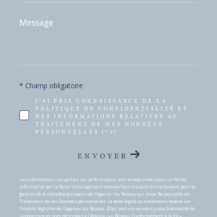
Message
*
* Champ obligatoire
J'AI PRIS CONNAISSANCE DE LA
POLITIQUE DE CONFIDENTIALITÉ ET
DES INFORMATIONS RELATIVES AU
TRAITEMENT DE MES DONNÉES
PERSONNELLES (*)*
ENVOYER
Les informations recueillies sur ce formulaire sont enregistrées dans un fichier
informatisé par La Boite Immo agissant comme Sous-traitant du traitement pour la
gestion de la clientèle/prospects de l'Agence / du Réseau qui reste Responsable du
Traitement de vos Données personnelles. La base légale du traitement repose sur
l'intérêt légitime de l'Agence / du Réseau. Elles sont conservées jusqu'à demande de
suppression et sont destinées à l'Agence / au Réseau. Conformément à la loi «