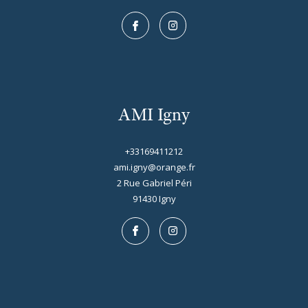
AMI Igny
+33169411212
ami.igny@orange.fr
2 Rue Gabriel Péri
91430
igny