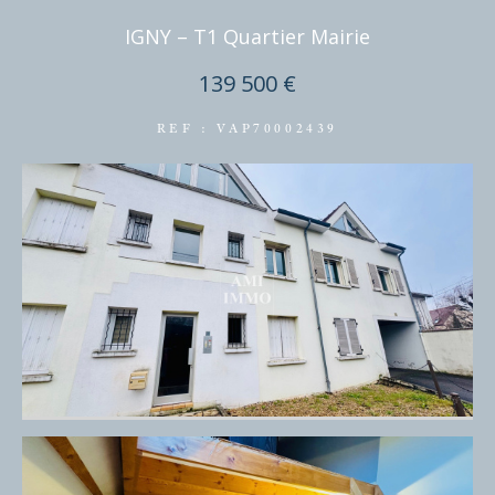
IGNY – T1 Quartier Mairie
139 500 €
REF : VAP70002439