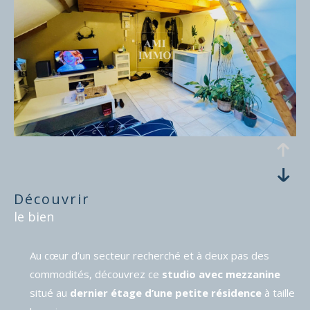
découvrir
le bien
Au cœur d’un secteur recherché et à deux pas des
commodités, découvrez ce
studio avec mezzanine
situé au
dernier étage d’une petite résidence
à taille