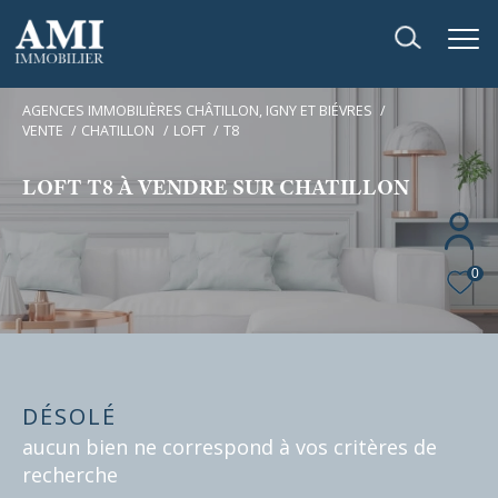
AGENCES IMMOBILIÈRES CHÂTILLON, IGNY ET BIÉVRES
VENTE
CHATILLON
LOFT
T8
LOFT T8 À VENDRE SUR CHATILLON
0
DÉSOLÉ
aucun bien ne correspond à vos critères de
recherche