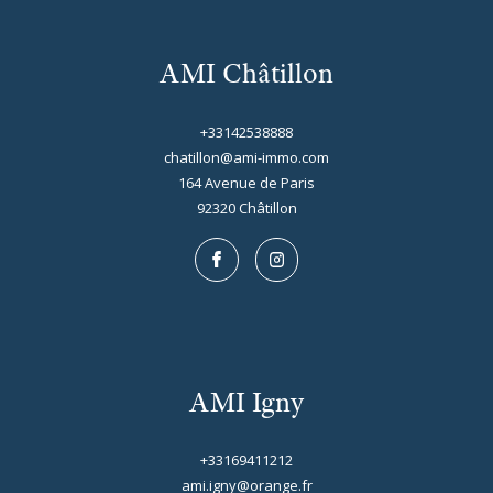
AMI Châtillon
+33142538888
chatillon@ami-immo.com
164 Avenue de Paris
92320
châtillon
AMI Igny
+33169411212
ami.igny@orange.fr