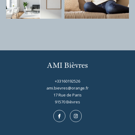
AMI Bièvres
+33160192526
ami.bievres@orange.fr
17 Rue de Paris
91570
bièvres