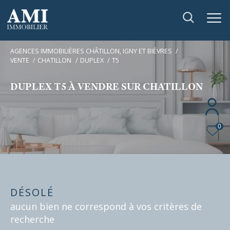
AGENCES IMMOBILIÈRES CHÂTILLON, IGNY ET BIÉVRES
VENTE
CHATILLON
DUPLEX
T5
DUPLEX T5 À VENDRE SUR CHATILLON
0
DÉSOLÉ
aucun bien ne correspond à vos critères de
recherche