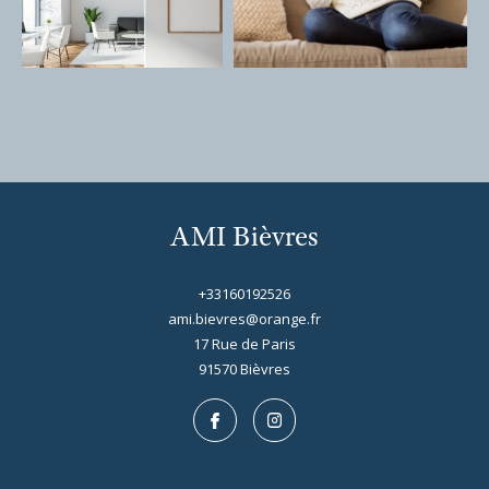
AMI Bièvres
+33160192526
ami.bievres@orange.fr
17 Rue de Paris
91570
bièvres