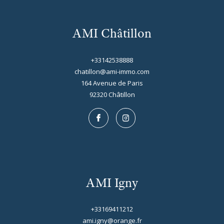
AMI Châtillon
+33142538888
chatillon@ami-immo.com
164 Avenue de Paris
92320
châtillon
AMI Igny
+33169411212
ami.igny@orange.fr