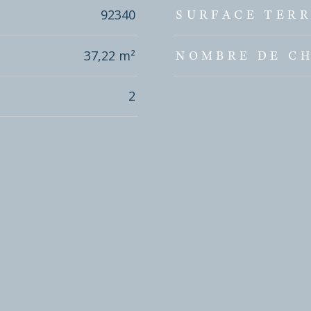
92340
SURFACE TERR
37,22 m²
NOMBRE DE C
2