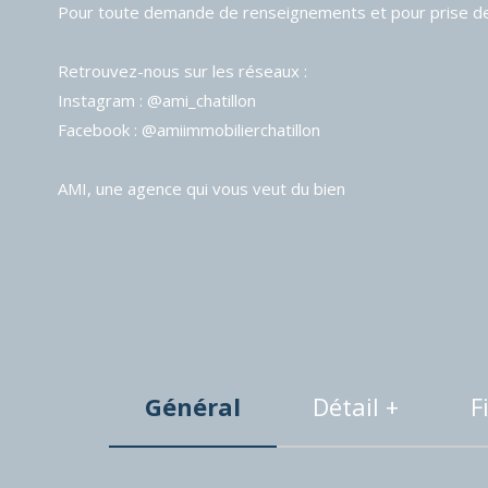
Pour toute demande de renseignements et pour prise 
Retrouvez-nous sur les réseaux :
Instagram : @ami_chatillon
Facebook : @amiimmobilierchatillon
AMI, une agence qui vous veut du bien
Général
Détail +
F