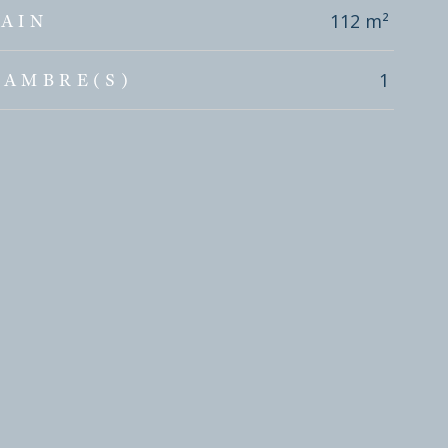
112 m²
AIN
1
HAMBRE(S)