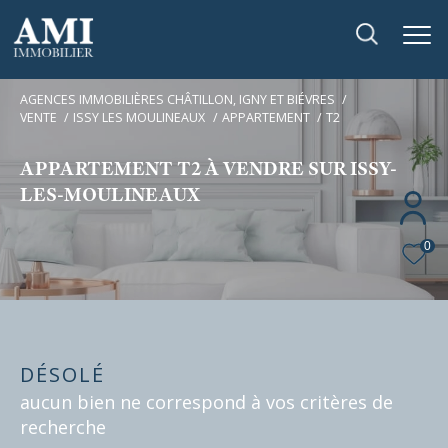
AGENCES IMMOBILIÈRES CHÂTILLON, IGNY ET BIÉVRES
VENTE
ISSY LES MOULINEAUX
APPARTEMENT
T2
APPARTEMENT T2 À VENDRE SUR ISSY-
LES-MOULINEAUX
0
DÉSOLÉ
aucun bien ne correspond à vos critères de
recherche