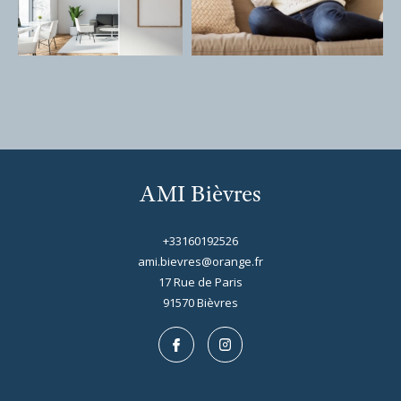
AMI Bièvres
+33160192526
ami.bievres@orange.fr
17 Rue de Paris
91570
bièvres