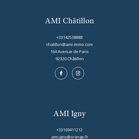
AMI Châtillon
+33142538888
chatillon@ami-immo.com
164 Avenue de Paris
92320
châtillon
AMI Igny
+33169411212
ami.igny@orange.fr