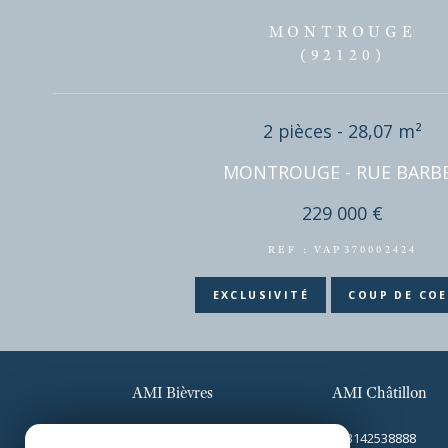
MONTROU
(92120)
2 pièces - 28,07
MONTROUGE - RUE 
229 000 €
AMI Bièvres
AMI Châtillon
REF : VAP370002
+33160192526
+33142538888
EXCLUSIVITÉ
COUP 