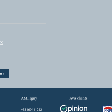
GE
 m²
BARBES
AMI Igny
Avis clients
424
+33169411212
DE COEUR