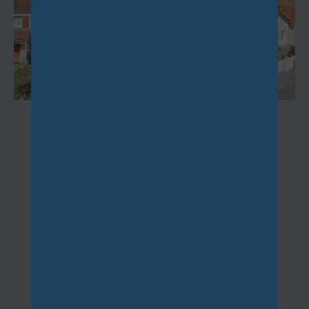
IGNY
(91430)
4 pièces - 73 m²
A proximité du golf de Verrières, dans un
environnement résidentiel calme et dans
un petit immeuble de 3 étages,...
1 287,89 €
CC*