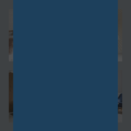
nnien à Châtillon
, une propriété de caractère
avec piscine à Bièvres, ou un pavillon familial à Igny,
nous mettons à votre disposition notre expertise
pour vous guider vers les meilleures opportunités.
De Vauhallan à Igny, en passant par Palaiseau, ainsi
que de Saclay à Bièvres via Les Loges, nous vous
accompagnons dans la recherche de biens
immobiliers, qu'ils soient neufs ou anciens,
répondant parfaitement à vos exigences.
Gestion
La
gestion de biens immobiliers
et la location sont
au cœur de nos préoccupations. Nous vous offrons
des services de gestion complète qui incluent la
recherche de locataires, la collecte des loyers et la
maintenance de vos propriétés.
Que vous possédiez un fonds de commerce à