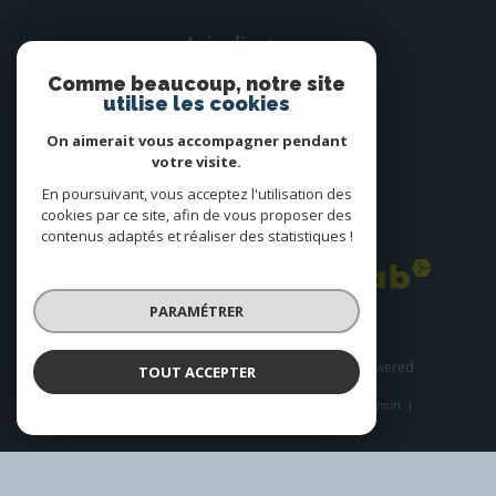
Avis clients
Comme beaucoup, notre site
utilise les cookies
On aimerait vous accompagner pendant
votre visite.
En poursuivant, vous acceptez l'utilisation des
cookies par ce site, afin de vous proposer des
Adhérents
contenus adaptés et réaliser des statistiques !
PARAMÉTRER
© 2026 | Tous droits réservés | Traduction powered
TOUT ACCEPTER
by Google |
Plan du site
Nos honoraires
Mentions légales
Admin
Nos liens
Politique RGPD
Cookies