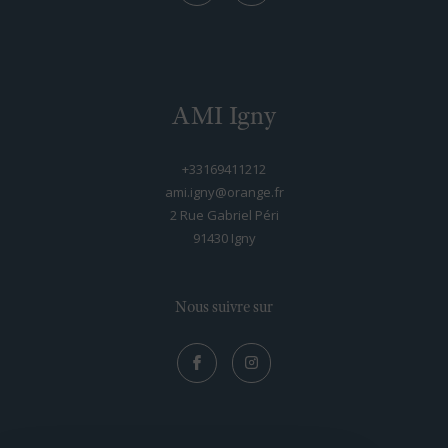
AMI Igny
+33169411212
ami.igny@orange.fr
2 Rue Gabriel Péri
91430
igny
Nous suivre sur