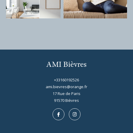
AMI Bièvres
+33160192526
ami.bievres@orange.fr
17 Rue de Paris
91570
bièvres