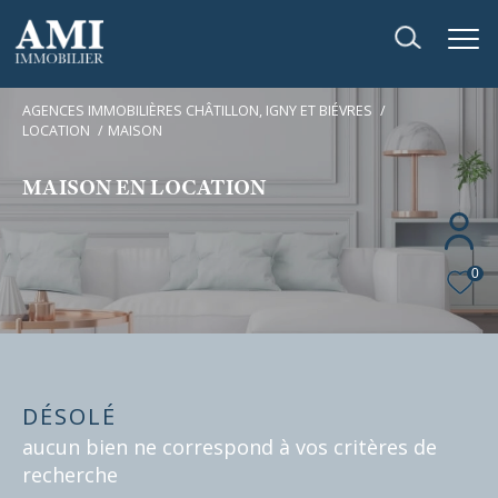
AGENCES IMMOBILIÈRES CHÂTILLON, IGNY ET BIÉVRES
LOCATION
MAISON
MAISON EN LOCATION
0
DÉSOLÉ
aucun bien ne correspond à vos critères de
recherche