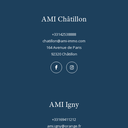
AMI Châtillon
+33142538888
chatillon@ami-immo.com
164 Avenue de Paris
92320
châtillon
AMI Igny
+33169411212
ami.igny@orange.fr