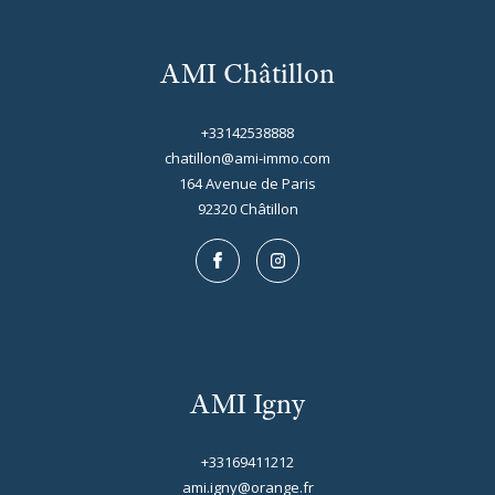
AMI Châtillon
+33142538888
chatillon@ami-immo.com
164 Avenue de Paris
92320
châtillon
AMI Igny
+33169411212
ami.igny@orange.fr