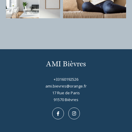
AMI Bièvres
+33160192526
ami.bievres@orange.fr
17 Rue de Paris
91570
bièvres