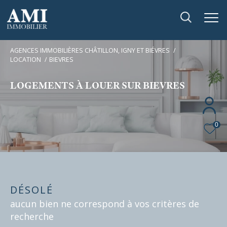
AGENCES IMMOBILIÈRES CHÂTILLON, IGNY ET BIÉVRES
LOCATION
BIEVRES
LOGEMENTS À LOUER SUR BIEVRES
0
DÉSOLÉ
aucun bien ne correspond à vos critères de
recherche