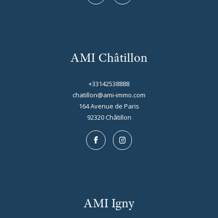
AMI Châtillon
+33142538888
chatillon@ami-immo.com
164 Avenue de Paris
92320
châtillon
AMI Igny