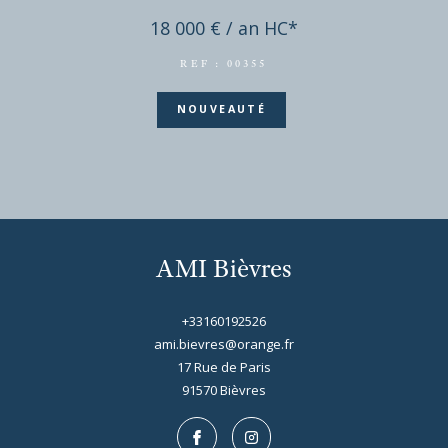
Local commercial - 180 m²
BIEVRES - LOCAL 180M²
18 000 € / an
HC*
REF : 00355
NOUVEAUTÉ
AMI Bièvres
+33160192526
ami.bievres@orange.fr
17 Rue de Paris
91570
bièvres