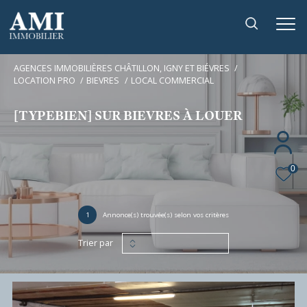
AGENCES IMMOBILIÈRES CHÂTILLON, IGNY ET BIÉVRES
LOCATION PRO
BIEVRES
LOCAL COMMERCIAL
[TYPEBIEN] SUR BIEVRES À LOUER
0
1
Annonce(s) trouvée(s) selon vos critères
Trier par