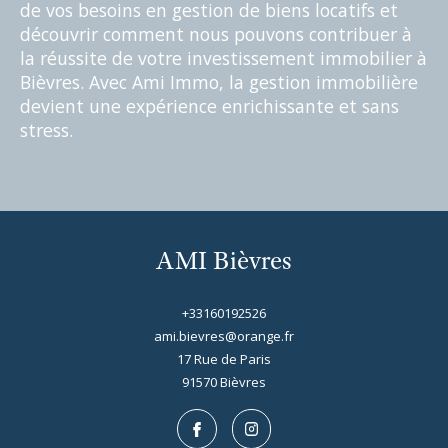
de vos besoins en gestion de biens locatifs et
découvrir comment nous pouvons contribuer à
la réussite de votre investissement immobilier à
Bièvres. Avec Ami Immo, la gestion immobilière
devient une expérience enrichissante et sans
stress.
AMI Bièvres
+33160192526
ami.bievres@orange.fr
17 Rue de Paris
91570
bièvres