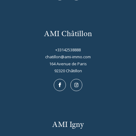
AMI Châtillon
+33142538888
chatillon@ami-immo.com
164 Avenue de Paris
92320
châtillon
AMI Igny