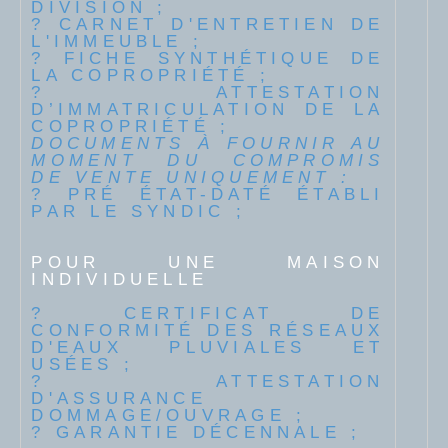
DIVISION ;
? CARNET D'ENTRETIEN DE
L'IMMEUBLE ;
? FICHE SYNTHÉTIQUE DE
LA COPROPRIÉTÉ ;
? ATTESTATION
D’IMMATRICULATION DE LA
COPROPRIÉTÉ ;
DOCUMENTS À FOURNIR AU
MOMENT DU COMPROMIS
DE VENTE UNIQUEMENT :
? PRÉ ÉTAT-DATÉ ÉTABLI
PAR LE SYNDIC ;
POUR UNE MAISON
INDIVIDUELLE
? CERTIFICAT DE
CONFORMITÉ DES RÉSEAUX
D'EAUX PLUVIALES ET
USÉES ;
? ATTESTATION
D'ASSURANCE
DOMMAGE/OUVRAGE ;
? GARANTIE DÉCENNALE ;