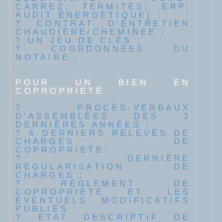
CARREZ, TERMITES, ERP,
AUDIT ÉNERGÉTIQUE) ;
? CONTRAT D'ENTRETIEN
CHAUDIÈRE/CHEMINÉE ;
? UN JEU DE CLÉS ;
? COORDONNÉES DU
NOTAIRE ;
POUR UN BIEN EN
COPROPRIÉTÉ
? PROCÈS-VERBAUX
D'ASSEMBLÉES DES 3
DERNIÈRES ANNÉES ;
? 4 DERNIERS RELEVÉS DE
CHARGES DE
COPROPRIÉTÉ;
? DERNIÈRE
RÉGULARISATION DE
CHARGES ;
? RÈGLEMENT DE
COPROPRIÉTÉ ET LES
ÉVENTUELS MODIFICATIFS
PUBLIÉS ;
? ETAT DESCRIPTIF DE