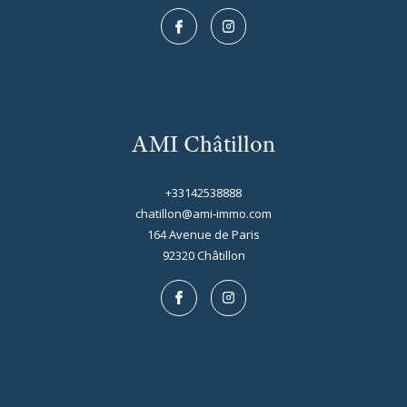
AMI Châtillon
+33142538888
chatillon@ami-immo.com
164 Avenue de Paris
92320
châtillon