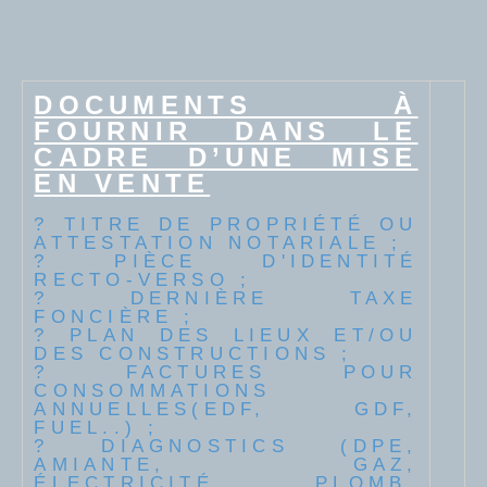
DOCUMENTS À
FOURNIR DANS LE
CADRE D’UNE MISE
EN VENTE
? TITRE DE PROPRIÉTÉ OU
ATTESTATION NOTARIALE ;
? PIÈCE D'IDENTITÉ
RECTO-VERSO ;
? DERNIÈRE TAXE
FONCIÈRE ;
? PLAN DES LIEUX ET/OU
DES CONSTRUCTIONS ;
? FACTURES POUR
CONSOMMATIONS
ANNUELLES(EDF, GDF,
FUEL..) ;
? DIAGNOSTICS (DPE,
AMIANTE, GAZ,
ÉLECTRICITÉ, PLOMB,