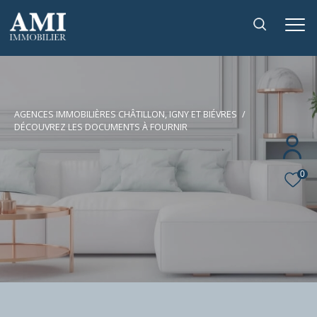
AGENCES IMMOBILIÈRES CHÂTILLON, IGNY ET BIÉVRES
DÉCOUVREZ LES DOCUMENTS À FOURNIR
0