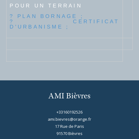
POUR UN TERRAIN
? PLAN BORNAGE ;
? CERTIFICAT
D'URBANISME ;
AMI Bièvres
+33160192526
ami.bievres@orange.fr
17 Rue de Paris
91570
bièvres