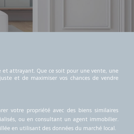
e et attrayant. Que ce soit pour une vente, une
 juste et de maximiser vos chances de vendre
er votre propriété avec des biens similaires
ialisés, ou en consultant un agent immobilier.
llée en utilisant des données du marché local.