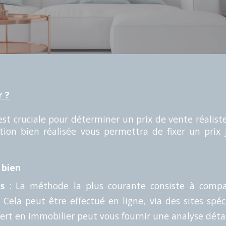
r ?
est cruciale pour déterminer un prix de vente réalist
tion bien réalisée vous permettra de fixer un prix
 bien
s
: La méthode la plus courante consiste à compar
ela peut être effectué en ligne, via des sites spéc
rt en immobilier peut vous fournir une analyse détai