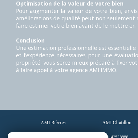
Optimisation de la valeur de votre bien
Pour augmenter la valeur de votre bien, envi
améliorations de qualité peut non seulement ac
faire estimer votre bien avant de le mettre en
Conclusion
Une estimation professionnelle est essentielle 
et l’expérience nécessaires pour une évaluati
propriété, vous serez mieux préparé à fixer vo
à faire appel à votre agence AMI IMMO.
AMI Bièvres
AMI Châtillon
+33160192526
+33142538888